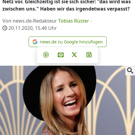
Netz vor. Gleichzeitig ist sie sich sicher: "das wird was
zwischen uns." Haben wir das irgendetwas verpasst?
Von news.de-Redakteur
Tobias Rüster
-
20.11.2020, 15.46
Uhr
news.de zu Google hinzufügen
news.de zu Google hinzufüg
Teilen auf Facebook
Teilen auf Whatsapp
Teilen auf Telegram
Teilen auf Pinterest
Per E-Mail teilen
Post auf X
Newsletter abonni