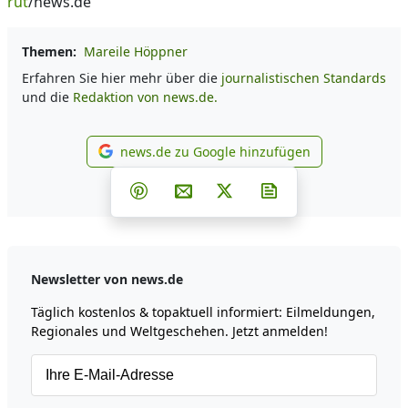
rut
/news.de
Themen:
Mareile Höppner
Erfahren Sie hier mehr über die
journalistischen Standards
und die
Redaktion von news.de.
news.de zu Google hinzufügen
news.de zu Google hinzufüg
Teilen auf Facebook
Teilen auf Whatsapp
Teilen auf Telegram
Teilen auf Pinterest
Per E-Mail teilen
Post auf X
Newsletter abonni
Newsletter von news.de
Täglich kostenlos & topaktuell informiert: Eilmeldungen,
Regionales und Weltgeschehen. Jetzt anmelden!