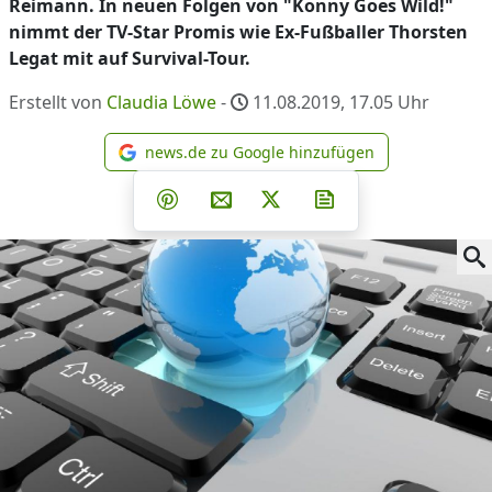
Reimann. In neuen Folgen von "Konny Goes Wild!"
nimmt der TV-Star Promis wie Ex-Fußballer Thorsten
Legat mit auf Survival-Tour.
Erstellt von
Claudia Löwe
-
11.08.2019, 17.05
Uhr
news.de zu Google hinzufügen
news.de zu Google hinzufüg
Teilen auf Facebook
Teilen auf Whatsapp
Teilen auf Telegram
Teilen auf Pinterest
Per E-Mail teilen
Post auf X
Newsletter abonni