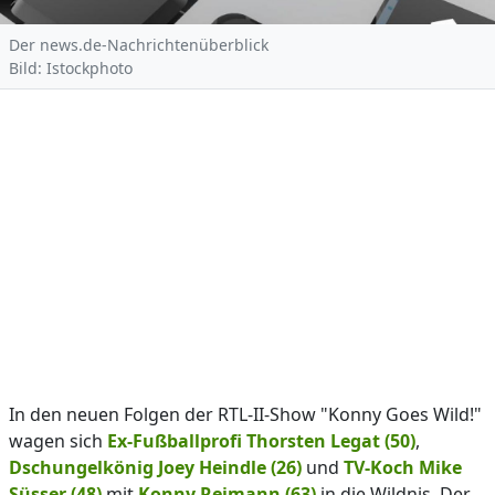
Der news.de-Nachrichtenüberblick
Bild: Istockphoto
In den neuen Folgen der RTL-II-Show "Konny Goes Wild!"
wagen sich
Ex-Fußballprofi Thorsten Legat (50)
,
Dschungelkönig Joey Heindle (26)
und
TV-Koch Mike
Süsser (48)
mit
Konny Reimann (63)
in die Wildnis. Der