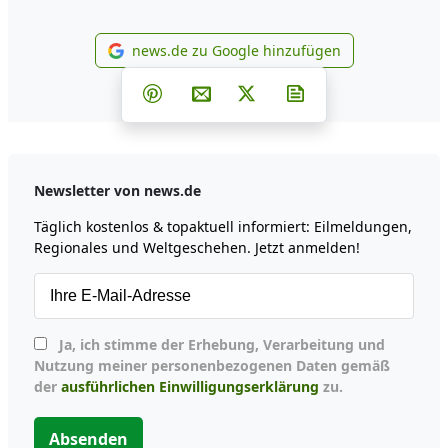
news.de zu Google hinzufügen
news.de zu Google hinzufüg
Teilen auf Facebook
Teilen auf Whatsapp
Teilen auf Telegram
Teilen auf Pinterest
Per E-Mail teilen
Post auf X
Newsletter abonni
Newsletter von news.de
Täglich kostenlos & topaktuell informiert: Eilmeldungen,
Regionales und Weltgeschehen. Jetzt anmelden!
Ja, ich stimme der Erhebung, Verarbeitung und
Nutzung meiner personenbezogenen Daten gemäß
der
ausführlichen Einwilligungserklärung
zu.
Absenden