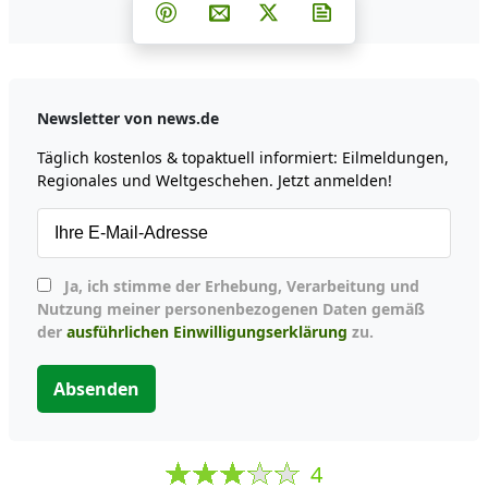
Teilen auf Facebook
Teilen auf Whatsapp
Teilen auf Telegram
Teilen auf Pinterest
Per E-Mail teilen
Post auf X
Newsletter abonni
Newsletter von news.de
Täglich kostenlos & topaktuell informiert: Eilmeldungen,
Regionales und Weltgeschehen. Jetzt anmelden!
Ja, ich stimme der Erhebung, Verarbeitung und
Nutzung meiner personenbezogenen Daten gemäß
der
ausführlichen Einwilligungserklärung
zu.
Absenden
4