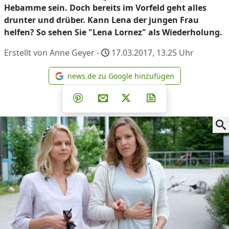
Hebamme sein. Doch bereits im Vorfeld geht alles
drunter und drüber. Kann Lena der jungen Frau
helfen? So sehen Sie "Lena Lornez" als Wiederholung.
Erstellt von Anne Geyer -
17.03.2017, 13.25
Uhr
news.de zu Google hinzufügen
news.de zu Google hinzufüg
Teilen auf Facebook
Teilen auf Whatsapp
Teilen auf Telegram
Teilen auf Pinterest
Per E-Mail teilen
Post auf X
Newsletter abonni