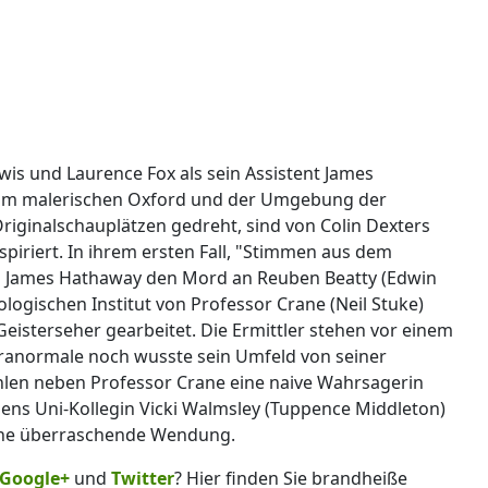
wis und Laurence Fox als sein Assistent James
im malerischen Oxford und der Umgebung der
Originalschauplätzen gedreht, sind von Colin Dexters
piriert. In ihrem ersten Fall, "Stimmen aus dem
nd James Hathaway den Mord an Reuben Beatty (Edwin
ogischen Institut von Professor Crane (Neil Stuke)
eisterseher gearbeitet. Die Ermittler stehen vor einem
aranormale noch wusste sein Umfeld von seiner
ählen neben Professor Crane eine naive Wahrsagerin
ubens Uni-Kollegin Vicki Walmsley (Tuppence Middleton)
 eine überraschende Wendung.
Google+
und
Twitter
? Hier finden Sie brandheiße