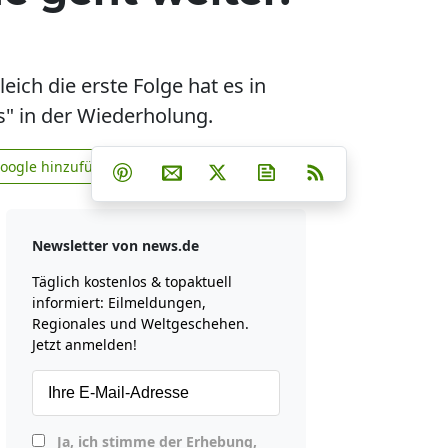
eich die erste Folge hat es in
s" in der Wiederholung.
Teilen auf Facebook
Teilen auf Whatsapp
Teilen auf Telegram
Google hinzufügen
Teilen auf Pinterest
Per E-Mail teilen
Post auf X
Newsletter abonniere
RSS
news.de zu Google hinzufügen
Newsletter von news.de
Täglich kostenlos & topaktuell
informiert: Eilmeldungen,
Regionales und Weltgeschehen.
Jetzt anmelden!
Ja, ich stimme der Erhebung,