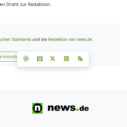
en Draht zur Redaktion.
ischen Standards
und die
Redaktion von news.de.
Teilen auf Facebook
Teilen auf Whatsapp
Teilen auf Telegram
e hinzufügen
Teilen auf Pinterest
Per E-Mail teilen
Post auf X
Newsletter abonnieren
RSS
s.de zu Google hinzufügen