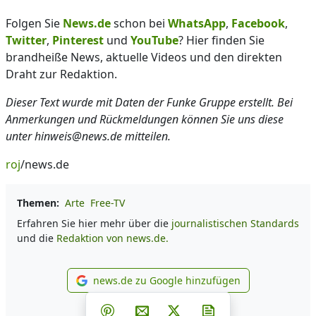
Folgen Sie
News.de
schon bei
WhatsApp
,
Facebook
,
Twitter
,
Pinterest
und
YouTube
? Hier finden Sie
brandheiße News, aktuelle Videos und den direkten
Draht zur Redaktion.
Dieser Text wurde mit Daten der Funke Gruppe erstellt. Bei
Anmerkungen und Rückmeldungen können Sie uns diese
unter hinweis@news.de mitteilen.
roj
/news.de
Themen:
Arte
Free-TV
Erfahren Sie hier mehr über die
journalistischen Standards
und die
Redaktion von news.de.
news.de zu Google hinzufügen
news.de zu Google hinzufüg
Teilen auf Facebook
Teilen auf Whatsapp
Teilen auf Telegram
Teilen auf Pinterest
Per E-Mail teilen
Post auf X
Newsletter abonni