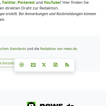
,
Twitter
,
Pinterest
und
YouTube
? Hier finden Sie
en direkten Draht zur Redaktion.
uppe erstellt. Bei Anmerkungen und Rückmeldungen können
en.
ischen Standards
und die
Redaktion von news.de.
Teilen auf Facebook
Teilen auf Whatsapp
Teilen auf Telegram
e hinzufügen
Teilen auf Pinterest
Per E-Mail teilen
Post auf X
Newsletter abonnieren
RSS
s.de zu Google hinzufügen