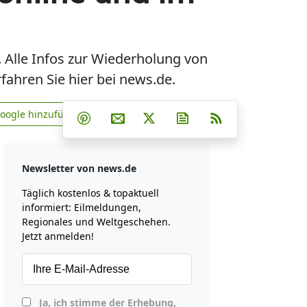
. Alle Infos zur Wiederholung von
fahren Sie hier bei news.de.
Teilen auf Facebook
Teilen auf Whatsapp
Teilen auf Telegram
Google hinzufügen
Teilen auf Pinterest
Per E-Mail teilen
Post auf X
Newsletter abonniere
RSS
news.de zu Google hinzufügen
Newsletter von news.de
Täglich kostenlos & topaktuell
informiert: Eilmeldungen,
Regionales und Weltgeschehen.
Jetzt anmelden!
Ja, ich stimme der Erhebung,