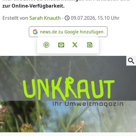
zur Online-Verfügbarkeit.
Erstellt von
Sarah Knauth
-
09.07.2026, 15.10
Uhr
news.de zu Google hinzufügen
news.de zu Google hinzufüg
Teilen auf Facebook
Teilen auf Whatsapp
Teilen auf Telegram
Teilen auf Pinterest
Per E-Mail teilen
Post auf X
Newsletter abonni