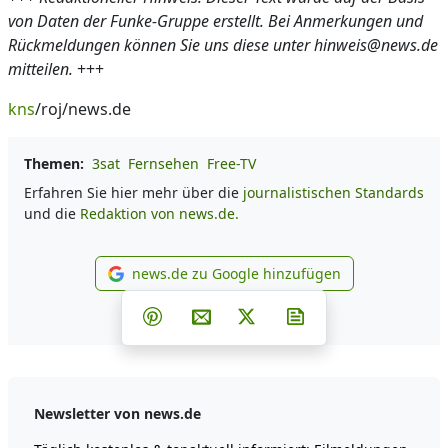
von Daten der Funke-Gruppe erstellt. Bei Anmerkungen und
Rückmeldungen können Sie uns diese unter hinweis@news.de
mitteilen.
+++
kns
/roj/news.de
Themen:
3sat
Fernsehen
Free-TV
Erfahren Sie hier mehr über die
journalistischen Standards
und die
Redaktion von news.de.
news.de zu Google hinzufügen
news.de zu Google hinzufüg
Teilen auf Facebook
Teilen auf Whatsapp
Teilen auf Telegram
Teilen auf Pinterest
Per E-Mail teilen
Post auf X
Newsletter abonni
Newsletter von news.de