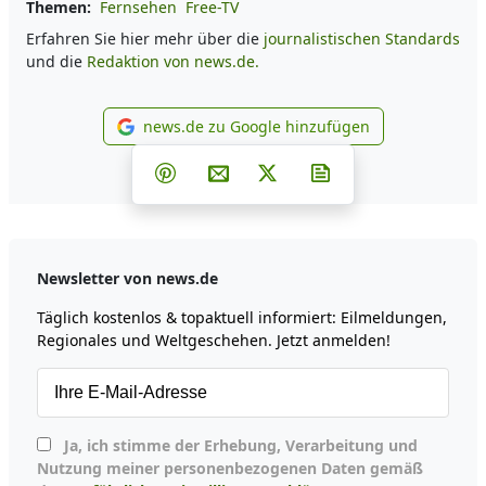
Themen:
Fernsehen
Free-TV
Erfahren Sie hier mehr über die
journalistischen Standards
und die
Redaktion von news.de.
news.de zu Google hinzufügen
news.de zu Google hinzufüg
Teilen auf Facebook
Teilen auf Whatsapp
Teilen auf Telegram
Teilen auf Pinterest
Per E-Mail teilen
Post auf X
Newsletter abonni
Newsletter von news.de
Täglich kostenlos & topaktuell informiert: Eilmeldungen,
Regionales und Weltgeschehen. Jetzt anmelden!
Ja, ich stimme der Erhebung, Verarbeitung und
Nutzung meiner personenbezogenen Daten gemäß