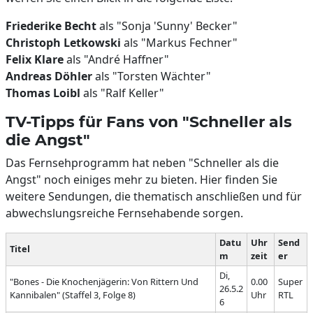
Friederike Becht
als "Sonja 'Sunny' Becker"
Christoph Letkowski
als "Markus Fechner"
Felix Klare
als "André Haffner"
Andreas Döhler
als "Torsten Wächter"
Thomas Loibl
als "Ralf Keller"
TV-Tipps für Fans von "Schneller als
die Angst"
Das Fernsehprogramm hat neben "Schneller als die
Angst" noch einiges mehr zu bieten. Hier finden Sie
weitere Sendungen, die thematisch anschließen und für
abwechslungsreiche Fernsehabende sorgen.
Datu
Uhr
Send
Titel
m
zeit
er
Di,
"Bones - Die Knochenjägerin: Von Rittern Und
0.00
Super
26.5.2
Kannibalen" (Staffel 3, Folge 8)
Uhr
RTL
6