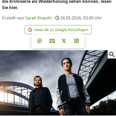
die Krimiserie als Wiederholung sehen können, lesen
Sie hier.
Erstellt von
Sarah Knauth
-
26.05.2026, 03.00
Uhr
news.de zu Google hinzufügen
news.de zu Google hinzufüg
Teilen auf Facebook
Teilen auf Whatsapp
Teilen auf Telegram
Teilen auf Pinterest
Per E-Mail teilen
Post auf X
Newsletter abonni