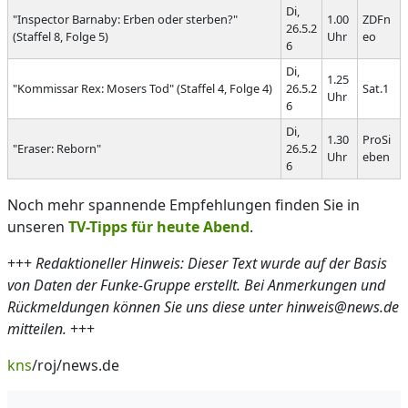
Di,
"Inspector Barnaby: Erben oder sterben?"
1.00
ZDFn
26.5.2
(Staffel 8, Folge 5)
Uhr
eo
6
Di,
1.25
"Kommissar Rex: Mosers Tod" (Staffel 4, Folge 4)
26.5.2
Sat.1
Uhr
6
Di,
1.30
ProSi
"Eraser: Reborn"
26.5.2
Uhr
eben
6
Noch mehr spannende Empfehlungen finden Sie in
unseren
TV-Tipps für heute Abend
.
+++
Redaktioneller Hinweis: Dieser Text wurde auf der Basis
von Daten der Funke-Gruppe erstellt. Bei Anmerkungen und
Rückmeldungen können Sie uns diese unter hinweis@news.de
mitteilen.
+++
kns
/roj/news.de