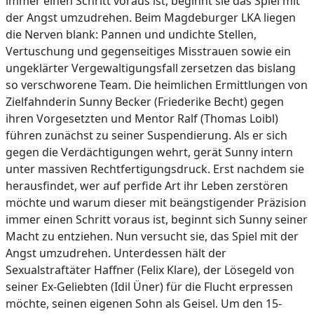
immer einen Schritt voraus ist, beginnt sie das Spiel mit
der Angst umzudrehen. Beim Magdeburger LKA liegen
die Nerven blank: Pannen und undichte Stellen,
Vertuschung und gegenseitiges Misstrauen sowie ein
ungeklärter Vergewaltigungsfall zersetzen das bislang
so verschworene Team. Die heimlichen Ermittlungen von
Zielfahnderin Sunny Becker (Friederike Becht) gegen
ihren Vorgesetzten und Mentor Ralf (Thomas Loibl)
führen zunächst zu seiner Suspendierung. Als er sich
gegen die Verdächtigungen wehrt, gerät Sunny intern
unter massiven Rechtfertigungsdruck. Erst nachdem sie
herausfindet, wer auf perfide Art ihr Leben zerstören
möchte und warum dieser mit beängstigender Präzision
immer einen Schritt voraus ist, beginnt sich Sunny seiner
Macht zu entziehen. Nun versucht sie, das Spiel mit der
Angst umzudrehen. Unterdessen hält der
Sexualstraftäter Haffner (Felix Klare), der Lösegeld von
seiner Ex-Geliebten (Idil Üner) für die Flucht erpressen
möchte, seinen eigenen Sohn als Geisel. Um den 15-