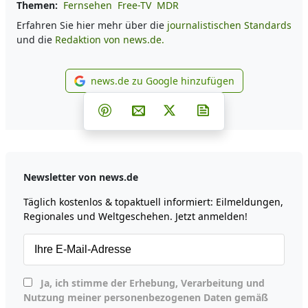
Themen:
Fernsehen
Free-TV
MDR
Erfahren Sie hier mehr über die
journalistischen Standards
und die
Redaktion von news.de.
news.de zu Google hinzufügen
news.de zu Google hinzufüg
Teilen auf Facebook
Teilen auf Whatsapp
Teilen auf Telegram
Teilen auf Pinterest
Per E-Mail teilen
Post auf X
Newsletter abonni
Newsletter von news.de
Täglich kostenlos & topaktuell informiert: Eilmeldungen,
Regionales und Weltgeschehen. Jetzt anmelden!
Ja, ich stimme der Erhebung, Verarbeitung und
Nutzung meiner personenbezogenen Daten gemäß