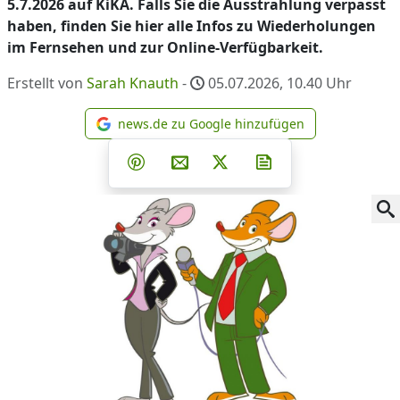
5.7.2026 auf KiKA. Falls Sie die Ausstrahlung verpasst
haben, finden Sie hier alle Infos zu Wiederholungen
im Fernsehen und zur Online-Verfügbarkeit.
Erstellt von
Sarah Knauth
-
05.07.2026, 10.40
Uhr
news.de zu Google hinzufügen
news.de zu Google hinzufüg
Teilen auf Facebook
Teilen auf Whatsapp
Teilen auf Telegram
Teilen auf Pinterest
Per E-Mail teilen
Post auf X
Newsletter abonni