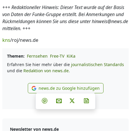
+++
Redaktioneller Hinweis: Dieser Text wurde auf der Basis
von Daten der Funke-Gruppe erstellt. Bei Anmerkungen und
Rückmeldungen können Sie uns diese unter hinweis@news.de
mitteilen.
+++
kns
/roj/news.de
Themen:
Fernsehen
Free-TV
KiKa
Erfahren Sie hier mehr über die
journalistischen Standards
und die
Redaktion von news.de.
news.de zu Google hinzufügen
news.de zu Google hinzufüg
Teilen auf Facebook
Teilen auf Whatsapp
Teilen auf Telegram
Teilen auf Pinterest
Per E-Mail teilen
Post auf X
Newsletter abonni
Newsletter von news.de