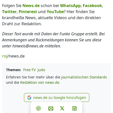
Folgen Sie
News.de
schon bei
WhatsApp
,
Facebook
,
Twitter
,
Pinterest
und
YouTube
? Hier finden Sie
brandheiße News, aktuelle Videos und den direkten
Draht zur Redaktion.
Dieser Text wurde mit Daten der Funke Gruppe erstellt. Bei
Anmerkungen und Rückmeldungen können Sie uns diese
unter hinweis@news.de mitteilen.
roj
/news.de
Themen:
Free-TV
Judo
Erfahren Sie hier mehr über die
journalistischen Standards
und die
Redaktion von news.de.
news.de zu Google hinzufügen
news.de zu Google hinzufüg
Teilen auf Facebook
Teilen auf Whatsapp
Teilen auf Telegram
Teilen auf Pinterest
Per E-Mail teilen
Post auf X
Newsletter abonni