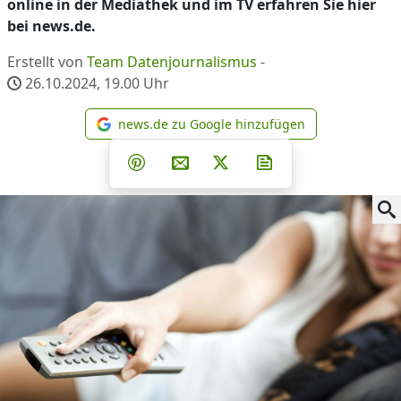
online in der Mediathek und im TV erfahren Sie hier
bei news.de.
Erstellt von
Team Datenjournalismus
-
26.10.2024, 19.00
Uhr
news.de zu Google hinzufügen
news.de zu Google hinzufüg
Teilen auf Facebook
Teilen auf Whatsapp
Teilen auf Telegram
Teilen auf Pinterest
Per E-Mail teilen
Post auf X
Newsletter abonni