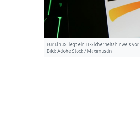
Für Linux liegt ein IT-Sicherheitshinweis vor
Bild: Adobe Stock / Maximusdn