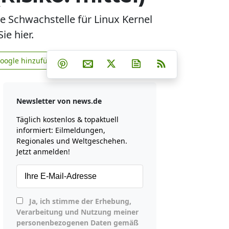
de Schwachstelle für Linux Kernel
ie hier.
Teilen auf Facebook
Teilen auf Whatsapp
Teilen auf Telegram
Google hinzufügen
Teilen auf Pinterest
Per E-Mail teilen
Post auf X
Newsletter abonniere
RSS
news.de zu Google hinzufügen
Newsletter von news.de
Täglich kostenlos & topaktuell
informiert: Eilmeldungen,
Regionales und Weltgeschehen.
Jetzt anmelden!
Ja, ich stimme der Erhebung,
Verarbeitung und Nutzung meiner
personenbezogenen Daten gemäß