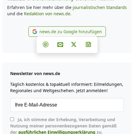
Erfahren Sie hier mehr über die
journalistischen Standards
und die
Redaktion von news.de.
news.de zu Google hinzufügen
news.de zu Google hinzufüg
Teilen auf Facebook
Teilen auf Whatsapp
Teilen auf Telegram
Teilen auf Pinterest
Per E-Mail teilen
Post auf X
Newsletter abonni
Newsletter von news.de
Täglich kostenlos & topaktuell informiert: Eilmeldungen,
Regionales und Weltgeschehen. Jetzt anmelden!
Ja, ich stimme der Erhebung, Verarbeitung und
Nutzung meiner personenbezogenen Daten gemäß
der
ausführlichen Einwilligungserklärung
zu.