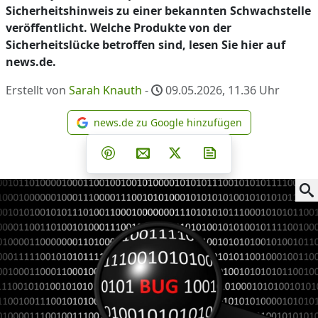
Sicherheitshinweis zu einer bekannten Schwachstelle
veröffentlicht. Welche Produkte von der
Sicherheitslücke betroffen sind, lesen Sie hier auf
news.de.
Erstellt von
Sarah Knauth
-
09.05.2026, 11.36
Uhr
news.de zu Google hinzufügen
news.de zu Google hinzufüg
Teilen auf Facebook
Teilen auf Whatsapp
Teilen auf Telegram
Teilen auf Pinterest
Per E-Mail teilen
Post auf X
Newsletter abonni