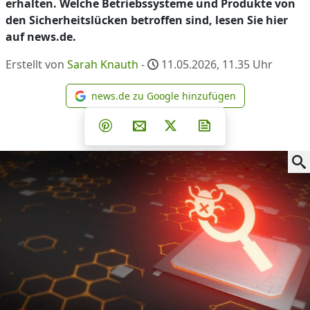
erhalten. Welche Betriebssysteme und Produkte von
den Sicherheitslücken betroffen sind, lesen Sie hier
auf news.de.
Erstellt von
Sarah Knauth
-
11.05.2026, 11.35
Uhr
news.de zu Google hinzufügen
news.de zu Google hinzufüg
Teilen auf Facebook
Teilen auf Whatsapp
Teilen auf Telegram
Teilen auf Pinterest
Per E-Mail teilen
Post auf X
Newsletter abonni