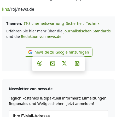
kns
/roj/news.de
Themen:
IT-Sicherheitswarnung
Sicherheit
Technik
Erfahren Sie hier mehr über die
journalistischen Standards
und die
Redaktion von news.de.
news.de zu Google hinzufügen
news.de zu Google hinzufüg
Teilen auf Facebook
Teilen auf Whatsapp
Teilen auf Telegram
Teilen auf Pinterest
Per E-Mail teilen
Post auf X
Newsletter abonni
Newsletter von news.de
Täglich kostenlos & topaktuell informiert: Eilmeldungen,
Regionales und Weltgeschehen. Jetzt anmelden!