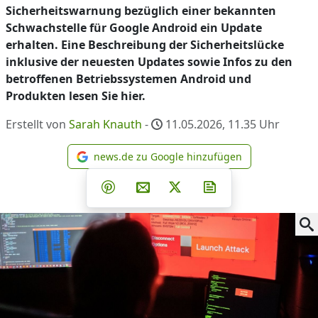
Sicherheitswarnung bezüglich einer bekannten
Schwachstelle für Google Android ein Update
erhalten. Eine Beschreibung der Sicherheitslücke
inklusive der neuesten Updates sowie Infos zu den
betroffenen Betriebssystemen Android und
Produkten lesen Sie hier.
Erstellt von
Sarah Knauth
-
11.05.2026, 11.35
Uhr
news.de zu Google hinzufügen
news.de zu Google hinzufüg
Teilen auf Facebook
Teilen auf Whatsapp
Teilen auf Telegram
Teilen auf Pinterest
Per E-Mail teilen
Post auf X
Newsletter abonni