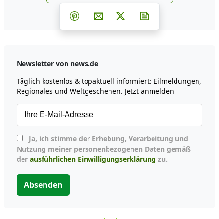
news.de zu Google hinzufüg
Teilen auf Facebook
Teilen auf Whatsapp
Teilen auf Telegram
Teilen auf Pinterest
Per E-Mail teilen
Post auf X
Newsletter abonni
Newsletter von news.de
Täglich kostenlos & topaktuell informiert: Eilmeldungen,
Regionales und Weltgeschehen. Jetzt anmelden!
Ja, ich stimme der Erhebung, Verarbeitung und
Nutzung meiner personenbezogenen Daten gemäß
der
ausführlichen Einwilligungserklärung
zu.
Absenden