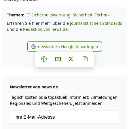
Themen:
IT-Sicherheitswarnung
Sicherheit
Technik
Erfahren Sie hier mehr über die
journalistischen Standards
und die
Redaktion von news.de.
news.de zu Google hinzufügen
news.de zu Google hinzufüg
Teilen auf Facebook
Teilen auf Whatsapp
Teilen auf Telegram
Teilen auf Pinterest
Per E-Mail teilen
Post auf X
Newsletter abonni
Newsletter von news.de
Täglich kostenlos & topaktuell informiert: Eilmeldungen,
Regionales und Weltgeschehen. Jetzt anmelden!