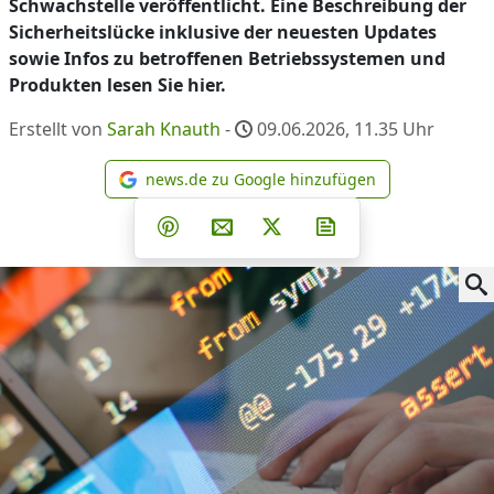
Schwachstelle veröffentlicht. Eine Beschreibung der
Sicherheitslücke inklusive der neuesten Updates
sowie Infos zu betroffenen Betriebssystemen und
Produkten lesen Sie hier.
Erstellt von
Sarah Knauth
-
09.06.2026, 11.35
Uhr
news.de zu Google hinzufügen
news.de zu Google hinzufüg
Teilen auf Facebook
Teilen auf Whatsapp
Teilen auf Telegram
Teilen auf Pinterest
Per E-Mail teilen
Post auf X
Newsletter abonni