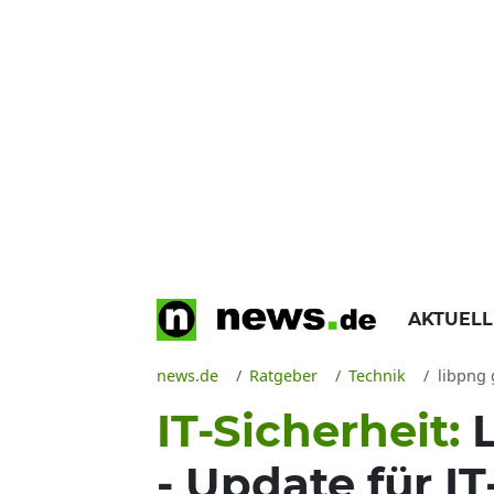
AKTUEL
news.de
Ratgeber
Technik
libpng 
IT-Sicherheit:
- Update für I