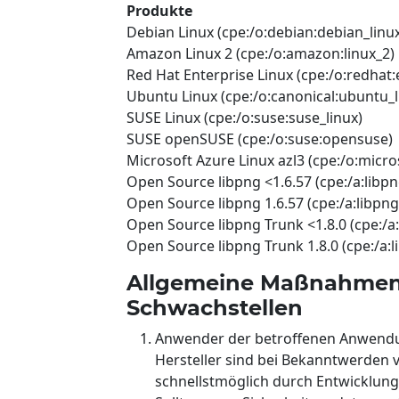
Produkte
Debian Linux (cpe:/o:debian:debian_linu
Amazon Linux 2 (cpe:/o:amazon:linux_2)
Red Hat Enterprise Linux (cpe:/o:redhat:
Ubuntu Linux (cpe:/o:canonical:ubuntu_l
SUSE Linux (cpe:/o:suse:suse_linux)
SUSE openSUSE (cpe:/o:suse:opensuse)
Microsoft Azure Linux azl3 (cpe:/o:micro
Open Source libpng <1.6.57 (cpe:/a:libpn
Open Source libpng 1.6.57 (cpe:/a:libpng
Open Source libpng Trunk <1.8.0 (cpe:/a:
Open Source libpng Trunk 1.8.0 (cpe:/a:l
Allgemeine Maßnahmen
Schwachstellen
Anwender der betroffenen Anwendung
Hersteller sind bei Bekanntwerden 
schnellstmöglich durch Entwicklun