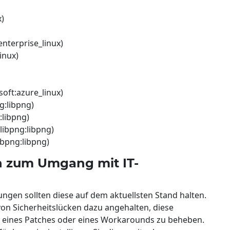
x)
enterprise_linux)
inux)
soft:azure_linux)
g:libpng)
:libpng)
libpng:libpng)
ibpng:libpng)
 zum Umgang mit IT-
en sollten diese auf dem aktuellsten Stand halten.
von Sicherheitslücken dazu angehalten, diese
g eines Patches oder eines Workarounds zu beheben.