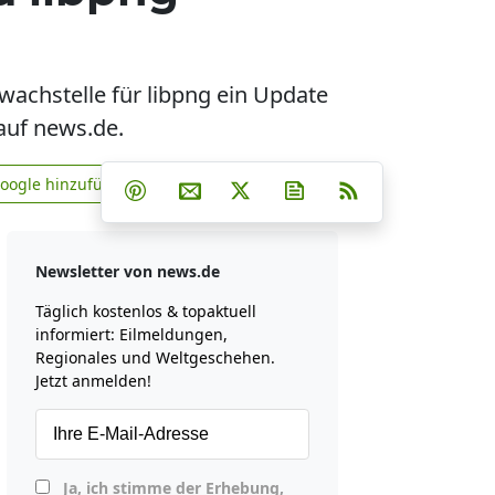
wachstelle für libpng ein Update
 auf news.de.
Teilen auf Facebook
Teilen auf Whatsapp
Teilen auf Telegram
Google hinzufügen
Teilen auf Pinterest
Per E-Mail teilen
Post auf X
Newsletter abonniere
RSS
news.de zu Google hinzufügen
Newsletter von news.de
Täglich kostenlos & topaktuell
informiert: Eilmeldungen,
Regionales und Weltgeschehen.
Jetzt anmelden!
Ja, ich stimme der Erhebung,