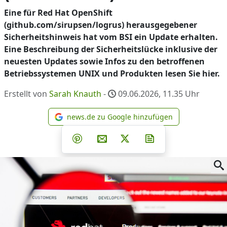
Eine für Red Hat OpenShift
(github.com/sirupsen/logrus) herausgegebener
Sicherheitshinweis hat vom BSI ein Update erhalten.
Eine Beschreibung der Sicherheitslücke inklusive der
neuesten Updates sowie Infos zu den betroffenen
Betriebssystemen UNIX und Produkten lesen Sie hier.
Erstellt von
Sarah Knauth
-
09.06.2026, 11.35
Uhr
news.de zu Google hinzufügen
news.de zu Google hinzufüg
Teilen auf Facebook
Teilen auf Whatsapp
Teilen auf Telegram
Teilen auf Pinterest
Per E-Mail teilen
Post auf X
Newsletter abonni