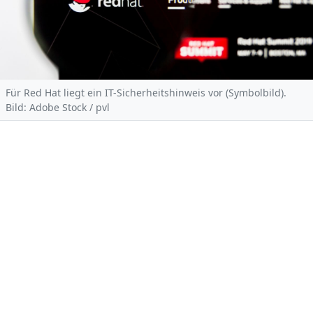
Für Red Hat liegt ein IT-Sicherheitshinweis vor (Symbolbild).
Bild: Adobe Stock / pvl