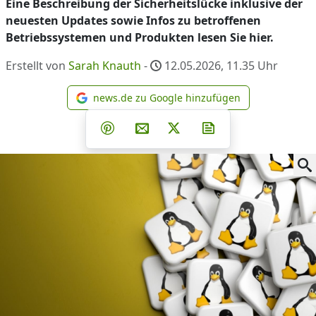
Eine Beschreibung der Sicherheitslücke inklusive der
neuesten Updates sowie Infos zu betroffenen
Betriebssystemen und Produkten lesen Sie hier.
Erstellt von
Sarah Knauth
-
12.05.2026, 11.35
Uhr
news.de zu Google hinzufügen
news.de zu Google hinzufüg
Teilen auf Facebook
Teilen auf Whatsapp
Teilen auf Telegram
Teilen auf Pinterest
Per E-Mail teilen
Post auf X
Newsletter abonni