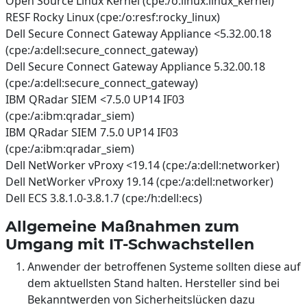
Open Source Linux Kernel (cpe:/o:linux:linux_kernel)
RESF Rocky Linux (cpe:/o:resf:rocky_linux)
Dell Secure Connect Gateway Appliance <5.32.00.18
(cpe:/a:dell:secure_connect_gateway)
Dell Secure Connect Gateway Appliance 5.32.00.18
(cpe:/a:dell:secure_connect_gateway)
IBM QRadar SIEM <7.5.0 UP14 IF03
(cpe:/a:ibm:qradar_siem)
IBM QRadar SIEM 7.5.0 UP14 IF03
(cpe:/a:ibm:qradar_siem)
Dell NetWorker vProxy <19.14 (cpe:/a:dell:networker)
Dell NetWorker vProxy 19.14 (cpe:/a:dell:networker)
Dell ECS 3.8.1.0-3.8.1.7 (cpe:/h:dell:ecs)
Allgemeine Maßnahmen zum
Umgang mit IT-Schwachstellen
Anwender der betroffenen Systeme sollten diese auf
dem aktuellsten Stand halten. Hersteller sind bei
Bekanntwerden von Sicherheitslücken dazu