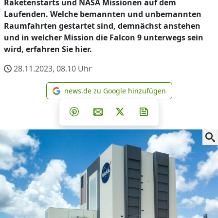
Raketenstarts und NASA Missionen auf dem
Laufenden. Welche bemannten und unbemannten
Raumfahrten gestartet sind, demnächst anstehen
und in welcher Mission die Falcon 9 unterwegs sein
wird, erfahren Sie hier.
28.11.2023, 08.10
Uhr
news.de zu Google hinzufügen
news.de zu Google hinzufüg
Teilen auf Facebook
Teilen auf Whatsapp
Teilen auf Telegram
Teilen auf Pinterest
Per E-Mail teilen
Post auf X
Newsletter abonni