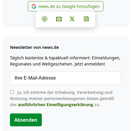
news.de zu Google hinzufügen
news.de zu Google hinzufüg
Teilen auf Facebook
Teilen auf Whatsapp
Teilen auf Telegram
Teilen auf Pinterest
Per E-Mail teilen
Post auf X
Newsletter abonni
Newsletter von news.de
Täglich kostenlos & topaktuell informiert: Eilmeldungen,
Regionales und Weltgeschehen. Jetzt anmelden!
Ja, ich stimme der Erhebung, Verarbeitung und
Nutzung meiner personenbezogenen Daten gemäß
der
ausführlichen Einwilligungserklärung
zu.
Absenden