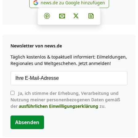
news.de zu Google hinzufügen
news.de zu Google hinzufüg
Teilen auf Facebook
Teilen auf Whatsapp
Teilen auf Telegram
Teilen auf Pinterest
Per E-Mail teilen
Post auf X
Newsletter abonni
Newsletter von news.de
Täglich kostenlos & topaktuell informiert: Eilmeldungen,
Regionales und Weltgeschehen. Jetzt anmelden!
Ja, ich stimme der Erhebung, Verarbeitung und
Nutzung meiner personenbezogenen Daten gemäß
der
ausführlichen Einwilligungserklärung
zu.
Absenden