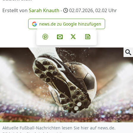
Erstellt von
Sarah Knauth
-
02.07.2026, 02.02
Uhr
news.de zu Google hinzufügen
news.de zu Google hinzufüg
Teilen auf Facebook
Teilen auf Whatsapp
Teilen auf Telegram
Teilen auf Pinterest
Per E-Mail teilen
Post auf X
Newsletter abonni
Aktuelle Fußball-Nachrichten lesen Sie hier auf news.de.