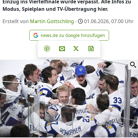
Einzug ins Viertelfinale wurde verpasst. Alle Infos zu
Modus, Spielplan und TV-Übertragung hier.
Erstellt von
Martin Gottschling
-
01.06.2026, 07.00
Uhr
news.de zu Google hinzufügen
news.de zu Google hinzufüg
Teilen auf Facebook
Teilen auf Whatsapp
Teilen auf Telegram
Teilen auf Pinterest
Per E-Mail teilen
Post auf X
Newsletter abonni