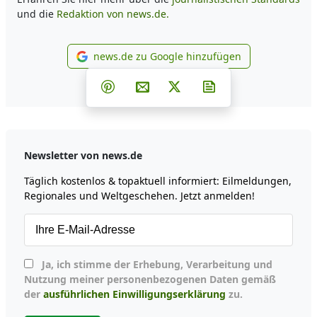
und die
Redaktion von news.de.
news.de zu Google hinzufügen
news.de zu Google hinzufüg
Teilen auf Facebook
Teilen auf Whatsapp
Teilen auf Telegram
Teilen auf Pinterest
Per E-Mail teilen
Post auf X
Newsletter abonni
Newsletter von news.de
Täglich kostenlos & topaktuell informiert: Eilmeldungen,
Regionales und Weltgeschehen. Jetzt anmelden!
Ja, ich stimme der Erhebung, Verarbeitung und
Nutzung meiner personenbezogenen Daten gemäß
der
ausführlichen Einwilligungserklärung
zu.