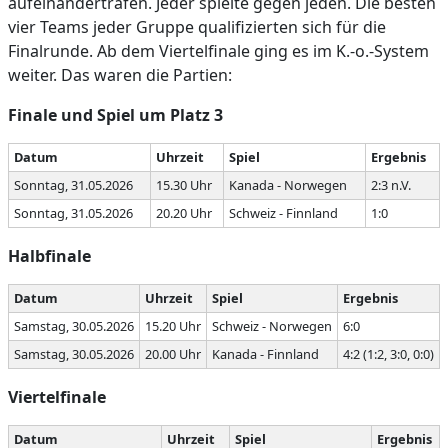
aufeinandertrafen. Jeder spielte gegen jeden. Die besten
vier Teams jeder Gruppe qualifizierten sich für die
Finalrunde. Ab dem Viertelfinale ging es im K.-o.-System
weiter. Das waren die Partien:
Finale und Spiel um Platz 3
Datum
Uhrzeit
Spiel
Ergebnis
Sonntag, 31.05.2026
15.30 Uhr
Kanada - Norwegen
2:3 n.V.
Sonntag, 31.05.2026
20.20 Uhr
Schweiz - Finnland
1:0
Halbfinale
Datum
Uhrzeit
Spiel
Ergebnis
Samstag, 30.05.2026
15.20 Uhr
Schweiz - Norwegen
6:0
Samstag, 30.05.2026
20.00 Uhr
Kanada - Finnland
4:2 (1:2, 3:0, 0:0)
Viertelfinale
Datum
Uhrzeit
Spiel
Ergebnis