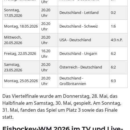
Uhr
Sonntag,
20.20
Deutschland - Lettland
0:2
17.05.2026
Uhr
20.20
Montag, 18.05.2026
Deutschland - Schweiz
1:6
Uhr
Mittwoch,
20.20
USA - Deutschland
4:3 n.P.
20.05.2026
Uhr
16.20
Freitag, 22.05.2026
Deutschland - Ungarn
6:2
Uhr
Samstag,
20.20
Österreich - Deutschland
6:2
23.05.2026
Uhr
20.20
Deutschland -
Montag, 25.05.2026
6:3
Uhr
Großbritannien
Das Viertelfinale wurde am Donnerstag, 28. Mai, das
Halbfinale am Samstag, 30. Mai, gespielt. Am Sonntag,
31. Mai, fanden das Spiel um Platz 3 sowie das Finale
statt.
Eishockey-WM 2026 im TV und Live-