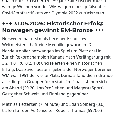
Coach Patrick Fischer. Der 50 Jahre alte Fischer musste
wenige Wochen vor der WM wegen eines gefälschten
Covid-Impfzertifikats vor Olympia 2022 zurücktreten.
+++ 31.05.2026: Historischer Erfolg:
Norwegen gewinnt EM-Bronze +++
Norwegen hat erstmals bei einer Eishockey-
Weltmeisterschaft eine Medaille gewonnen. Die
Nordeuropäer bezwangen im Spiel um Platz drei in
Zürich Rekordchampion Kanada nach Verlängerung mit
3:2 (1:0, 1:0, 0:2, 1:0) und feierten einen historischen
Erfolg. Das zuvor beste Ergebnis der Norweger bei einer
WM war 1951 der vierte Platz. Damals fand die Endrunde
allerdings in Gruppenform statt. Im Finale stehen sich
am Abend (20.20 Uhr/ProSieben und MagentaSport)
Gastgeber Schweiz und Finnland gegenüber.
Mathias Pettersen (7. Minute) und Stian Solberg (33.)
trafen für den Außenseiter. Robert Thomas (59./60.)