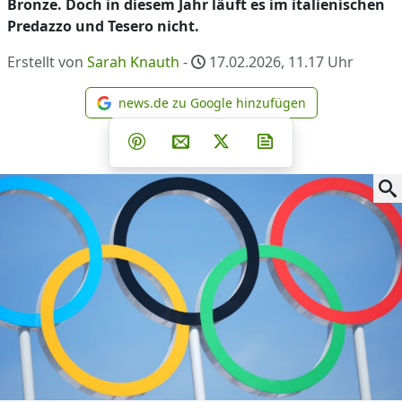
Bronze. Doch in diesem Jahr läuft es im italienischen
Predazzo und Tesero nicht.
Erstellt von
Sarah Knauth
-
17.02.2026, 11.17
Uhr
news.de zu Google hinzufügen
news.de zu Google hinzufüg
Teilen auf Facebook
Teilen auf Whatsapp
Teilen auf Telegram
Teilen auf Pinterest
Per E-Mail teilen
Post auf X
Newsletter abonni