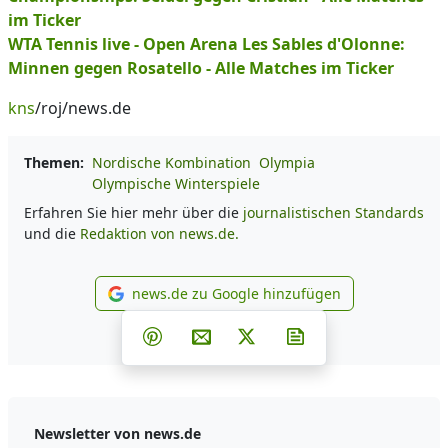
im Ticker
WTA Tennis live - Open Arena Les Sables d'Olonne:
Minnen gegen Rosatello - Alle Matches im Ticker
kns
/roj/news.de
Themen:
Nordische Kombination
Olympia
Olympische Winterspiele
Erfahren Sie hier mehr über die
journalistischen Standards
und die
Redaktion von news.de.
news.de zu Google hinzufügen
news.de zu Google hinzufüg
Teilen auf Facebook
Teilen auf Whatsapp
Teilen auf Telegram
Teilen auf Pinterest
Per E-Mail teilen
Post auf X
Newsletter abonni
Newsletter von news.de