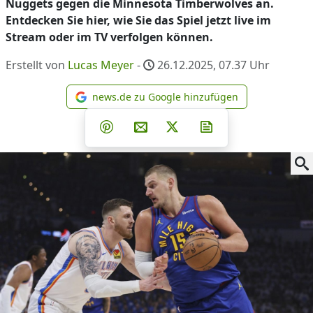
Nuggets gegen die Minnesota Timberwolves an.
Entdecken Sie hier, wie Sie das Spiel jetzt live im
Stream oder im TV verfolgen können.
Erstellt von
Lucas Meyer
-
26.12.2025, 07.37
Uhr
news.de zu Google hinzufügen
news.de zu Google hinzufüg
Teilen auf Facebook
Teilen auf Whatsapp
Teilen auf Telegram
Teilen auf Pinterest
Per E-Mail teilen
Post auf X
Newsletter abonni