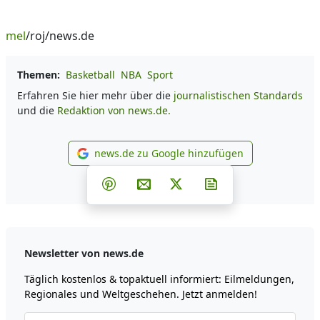
mel
/roj/news.de
Themen:
Basketball
NBA
Sport
Erfahren Sie hier mehr über die
journalistischen Standards
und die
Redaktion von news.de.
news.de zu Google hinzufügen
news.de zu Google hinzufüg
Teilen auf Facebook
Teilen auf Whatsapp
Teilen auf Telegram
Teilen auf Pinterest
Per E-Mail teilen
Post auf X
Newsletter abonni
Newsletter von news.de
Täglich kostenlos & topaktuell informiert: Eilmeldungen,
Regionales und Weltgeschehen. Jetzt anmelden!