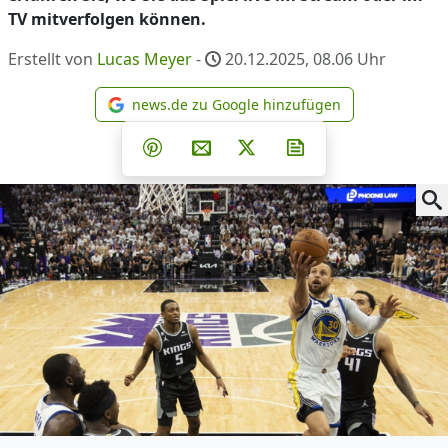
TV mitverfolgen können.
Erstellt von
Lucas Meyer
-
20.12.2025, 08.06
Uhr
news.de zu Google hinzufügen
news.de zu Google hinzufüg
Teilen auf Facebook
Teilen auf Whatsapp
Teilen auf Telegram
Teilen auf Pinterest
Per E-Mail teilen
Post auf X
Newsletter abonni