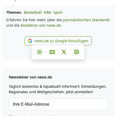
Themen:
Basketball
NBA
Sport
Erfahren Sie hier mehr über die
journalistischen Standards
und die
Redaktion von news.de.
news.de zu Google hinzufügen
news.de zu Google hinzufüg
Teilen auf Facebook
Teilen auf Whatsapp
Teilen auf Telegram
Teilen auf Pinterest
Per E-Mail teilen
Post auf X
Newsletter abonni
Newsletter von news.de
Täglich kostenlos & topaktuell informiert: Eilmeldungen,
Regionales und Weltgeschehen. Jetzt anmelden!