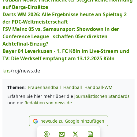
auf Barça-Einsätze
Darts-WM 2026: Alle Ergebnisse heute an Spieltag 2
der PDC-Weltmeisterschaft
FSV Mainz 05 vs. Samsunspor: Showdown in der
Conference League - schaffen 05er direkten
Achtefinal-Einzug?
Bayer 04 Leverkusen - 1. FC Köln im Live-Stream und
TV: Die Werkself empfängt am 13.12.2025 Köln
kns
/roj/news.de
Themen:
Frauenhandball
Handball
Handball-WM
Erfahren Sie hier mehr über die
journalistischen Standards
und die
Redaktion von news.de.
news.de zu Google hinzufügen
news.de zu Google hinzufüg
Teilen auf Facebook
Teilen auf Whatsapp
Teilen auf Telegram
Teilen auf Pinterest
Per E-Mail teilen
Post auf X
Newsletter abonni