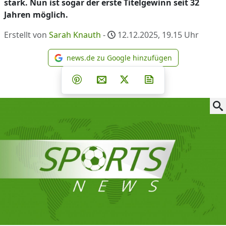
stark. Nun ist sogar der erste Titelgewinn seit 32
Jahren möglich.
Erstellt von
Sarah Knauth
-
12.12.2025, 19.15
Uhr
news.de zu Google hinzufügen
news.de zu Google hinzufüg
Teilen auf Facebook
Teilen auf Whatsapp
Teilen auf Telegram
Teilen auf Pinterest
Per E-Mail teilen
Post auf X
Newsletter abonni