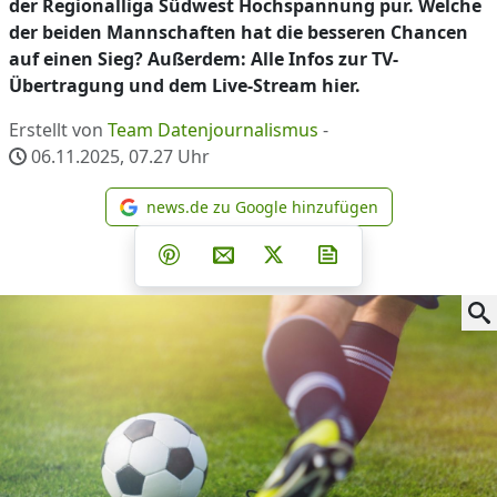
der Regionalliga Südwest Hochspannung pur. Welche
der beiden Mannschaften hat die besseren Chancen
auf einen Sieg? Außerdem: Alle Infos zur TV-
Übertragung und dem Live-Stream hier.
Erstellt von
Team Datenjournalismus
-
06.11.2025, 07.27
Uhr
news.de zu Google hinzufügen
news.de zu Google hinzufüg
Teilen auf Facebook
Teilen auf Whatsapp
Teilen auf Telegram
Teilen auf Pinterest
Per E-Mail teilen
Post auf X
Newsletter abonni