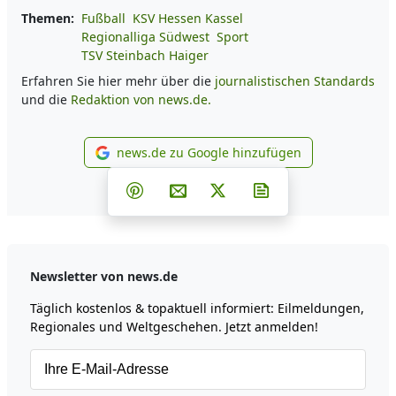
Themen:
Fußball
KSV Hessen Kassel
Regionalliga Südwest
Sport
TSV Steinbach Haiger
Erfahren Sie hier mehr über die
journalistischen Standards
und die
Redaktion von news.de.
news.de zu Google hinzufügen
news.de zu Google hinzufüg
Teilen auf Facebook
Teilen auf Whatsapp
Teilen auf Telegram
Teilen auf Pinterest
Per E-Mail teilen
Post auf X
Newsletter abonni
Newsletter von news.de
Täglich kostenlos & topaktuell informiert: Eilmeldungen,
Regionales und Weltgeschehen. Jetzt anmelden!