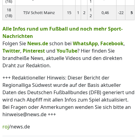
(16)
1
18
1
TSV Schott Mainz
15
1
2
0,46
-22
5
(18)
2
Alle Infos rund um Fußball und noch mehr Sport-
Nachrichten
Folgen Sie
News.de
schon bei
WhatsApp
,
Facebook
,
Twitter
,
Pinterest
und
YouTube
? Hier finden Sie
brandheiße News, aktuelle Videos und den direkten
Draht zur Redaktion.
+++ Redaktioneller Hinweis: Dieser Bericht der
Regionalliga Südwest wurde auf der Basis aktueller
Daten des Deutschen Fußballbundes (DFB) generiert und
wird nach Abpfiff mit allen Infos zum Spiel aktualisiert.
Bei Fragen oder Anmerkungen wenden Sie sich bitte an
hinweise@news.de +++
roj
/news.de