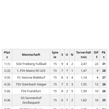
Plat
Spie
Torverhäl
Dif
Pk
Mannschaft
S
U
N
z
le
tnis
f.
t.
1 (1)
SGV Freiberg Fußball
15
9
4
2
2,47
22
31
2 (2)
1. FSV Mainz 05 U23
15
7
7
1
1,47
9
28
3 (5)
FC-Astoria Walldorf
15
8
3
4
1,14
4
27
4 (3)
TSV Steinbach Haiger
15
7
5
3
1,55
12
26
5 (6)
FSV Frankfurt
15
8
2
5
1,59
10
26
SG Sonnenhof
6 (4)
15
6
7
2
1,62
16
25
Großaspach