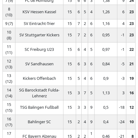
7 (9)
FC 08 Homburg
15
6
6
3
1,38
9
24
8
KSV Hessen Kassel
15
6
5
4
1,26
6
23
(10)
9 (7)
SV Eintracht-Trier
15
7
2
6
1,16
4
23
10
SV Stuttgarter Kickers
15
7
2
6
0,95
-1
23
(8)
11
SC Freiburg U23
15
6
4
5
0,97
-1
22
(11)
12
SV Sandhausen
15
6
3
6
0,84
-5
21
(13)
13
Kickers Offenbach
15
5
4
6
0,9
-3
19
(12)
14
SG Barockstadt Fulda-
15
3
7
5
1,13
3
16
(14)
Lehnerz
15
TSG Balingen Fußball
15
3
3
9
0,5
-18
12
(15)
16
Bahlinger SC
15
2
4
9
0,4
-24
10
(17)
17
1
FC Bayern Alzenau
15
2
2
0,46
-21
8