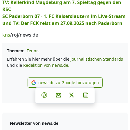
TV: Kellerkind Magdeburg am 7. Spieltag gegen den
KSC
SC Paderborn 07 - 1. FC Kaiserslautern im Live-Stream
und TV: Der FCK reist am 27.09.2025 nach Paderborn
kns
/roj/news.de
Themen:
Tennis
Erfahren Sie hier mehr über die
journalistischen Standards
und die
Redaktion von news.de.
news.de zu Google hinzufügen
news.de zu Google hinzufüg
Teilen auf Facebook
Teilen auf Whatsapp
Teilen auf Telegram
Teilen auf Pinterest
Per E-Mail teilen
Post auf X
Newsletter abonni
Newsletter von news.de