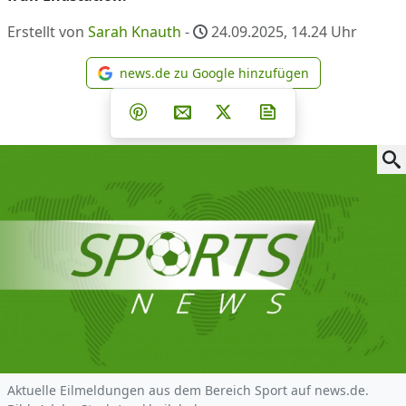
Erstellt von
Sarah Knauth
-
24.09.2025, 14.24
Uhr
news.de zu Google hinzufügen
news.de zu Google hinzufüg
Teilen auf Facebook
Teilen auf Whatsapp
Teilen auf Telegram
Teilen auf Pinterest
Per E-Mail teilen
Post auf X
Newsletter abonni
Aktuelle Eilmeldungen aus dem Bereich Sport auf news.de.