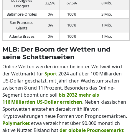
Los Angeles
32,5%
67,5%
8 Mio.
Dodgers
Baltimore Orioles
0%
100%
3 Mio.
San Francisco
0%
100%
1 Mio.
Giants
Atlanta Braves
0%
100%
1 Mio.
MLB: Der Boom der Wetten und
seine Schattenseiten
Online Wetten werden immer beliebter. Weltweit wird
der Wettmarkt für
Sport
2024 auf über 100 Milliarden
US-Dollar geschätzt, mit jährlichen Wachstumsraten
zwischen 8 und 11 Prozent. Besonders das Online-
Segment boomt und soll
bis 2032 mehr als
116 Milliarden US-Dollar erreichen
. Neben klassischen
Sportwetten entstehen derzeit mithilfe von
Kryptowährungen neue Formen von Prognosemärkten.
Polymarket
etwa verzeichnet über 90.000 monatlich
aktive Nutzer. Bislang hat
der globale Prognosemarkt