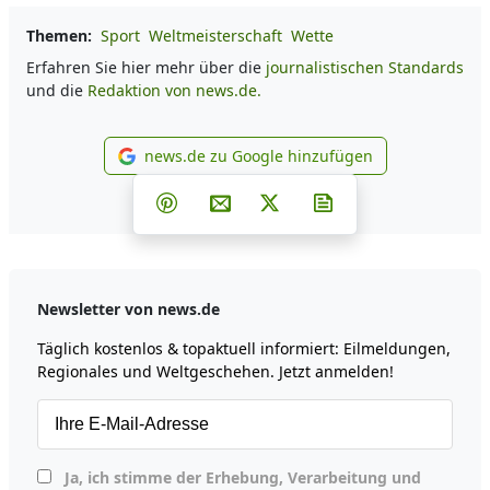
Themen:
Sport
Weltmeisterschaft
Wette
Erfahren Sie hier mehr über die
journalistischen Standards
und die
Redaktion von news.de.
news.de zu Google hinzufügen
news.de zu Google hinzufüg
Teilen auf Facebook
Teilen auf Whatsapp
Teilen auf Telegram
Teilen auf Pinterest
Per E-Mail teilen
Post auf X
Newsletter abonni
Newsletter von news.de
Täglich kostenlos & topaktuell informiert: Eilmeldungen,
Regionales und Weltgeschehen. Jetzt anmelden!
Ja, ich stimme der Erhebung, Verarbeitung und