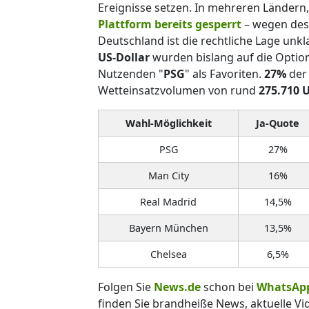
Ereignisse setzen. In mehreren Ländern,
Plattform bereits gesperrt
– wegen des 
Deutschland ist die rechtliche Lage unkla
US-Dollar
wurden bislang auf die Option
Nutzenden "
PSG
" als Favoriten.
27%
der 
Wetteinsatzvolumen von rund
275.710 
Wahl-Möglichkeit
Ja-Quote
PSG
27%
Man City
16%
Real Madrid
14,5%
Bayern München
13,5%
Chelsea
6,5%
Folgen Sie
News.de
schon bei
WhatsAp
finden Sie brandheiße News, aktuelle Vi