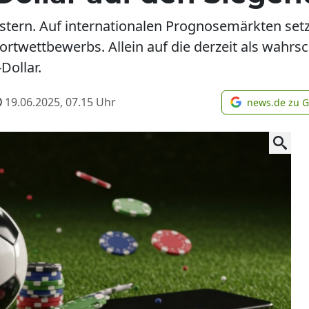
stern. Auf internationalen Prognosemärkten se
ortwettbewerbs. Allein auf die derzeit als wahrs
Dollar.
19.06.2025, 07.15
Uhr
news.de zu 