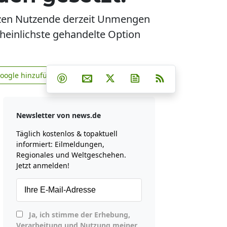
tzen Nutzende derzeit Unmengen
cheinlichste gehandelte Option
Teilen auf Facebook
Teilen auf Whatsapp
Teilen auf Telegram
Google hinzufügen
Teilen auf Pinterest
Per E-Mail teilen
Post auf X
Newsletter abonniere
RSS
news.de zu Google hinzufügen
Newsletter von news.de
Täglich kostenlos & topaktuell
informiert: Eilmeldungen,
Regionales und Weltgeschehen.
Jetzt anmelden!
Ja, ich stimme der Erhebung,
Verarbeitung und Nutzung meiner