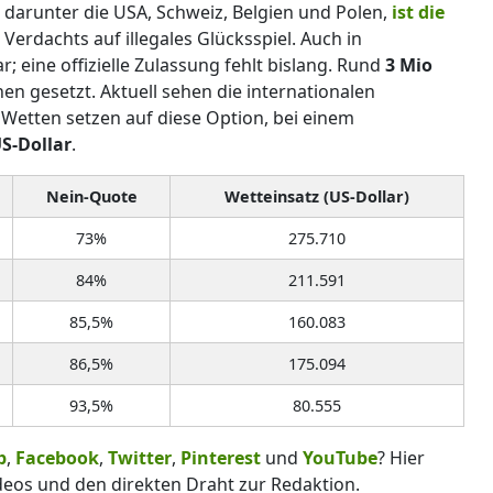
 darunter die USA, Schweiz, Belgien und Polen,
ist die
Verdachts auf illegales Glücksspiel. Auch in
r; eine offizielle Zulassung fehlt bislang. Rund
3 Mio
en gesetzt. Aktuell sehen die internationalen
Wetten setzen auf diese Option, bei einem
US-Dollar
.
Nein-Quote
Wetteinsatz (US-Dollar)
73%
275.710
84%
211.591
85,5%
160.083
86,5%
175.094
93,5%
80.555
p
,
Facebook
,
Twitter
,
Pinterest
und
YouTube
? Hier
deos und den direkten Draht zur Redaktion.