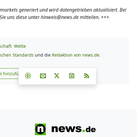
ymarkets generiert und wird datengetrieben aktualisiert. Bei
 uns diese unter hinweis@news.de mitteilen.
+++
schaft
Wette
ischen Standards
und die
Redaktion von news.de.
Teilen auf Facebook
Teilen auf Whatsapp
Teilen auf Telegram
e hinzufügen
Teilen auf Pinterest
Per E-Mail teilen
Post auf X
Newsletter abonnieren
RSS
s.de zu Google hinzufügen