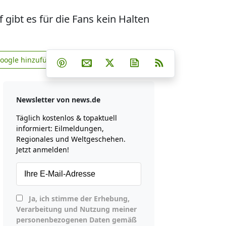
gibt es für die Fans kein Halten
Teilen auf Facebook
Teilen auf Whatsapp
Teilen auf Telegram
Google hinzufügen
Teilen auf Pinterest
Per E-Mail teilen
Post auf X
Newsletter abonniere
RSS
news.de zu Google hinzufügen
Newsletter von news.de
Täglich kostenlos & topaktuell
informiert: Eilmeldungen,
Regionales und Weltgeschehen.
Jetzt anmelden!
Ja, ich stimme der Erhebung,
Verarbeitung und Nutzung meiner
personenbezogenen Daten gemäß