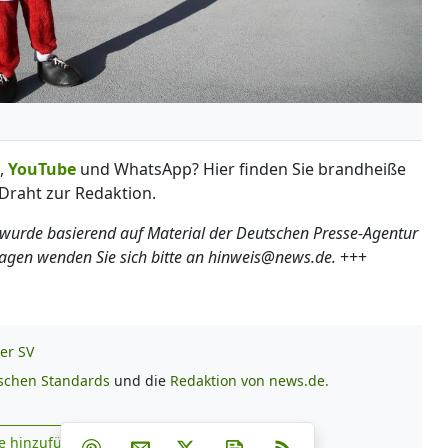
,
YouTube
und WhatsApp? Hier finden Sie brandheiße
Draht zur Redaktion.
 wurde basierend auf Material der Deutschen Presse-Agentur
ragen wenden Sie sich bitte an hinweis@news.de.
+++
er SV
ischen Standards
und die
Redaktion von news.de.
Teilen auf Facebook
Teilen auf Whatsapp
Teilen auf Telegram
e hinzufügen