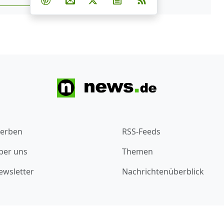
Teilen auf Pinterest
Per E-Mail teilen
Post auf X
Newsletter abonnieren
RSS
s.de zu Google hinzufügen
erben
RSS-Feeds
ber uns
Themen
ewsletter
Nachrichtenüberblick