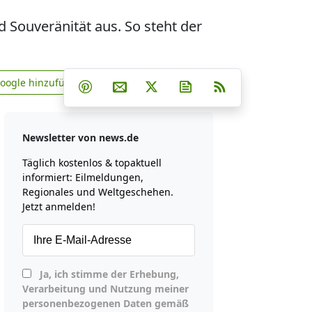
d Souveränität aus. So steht der
Teilen auf Facebook
Teilen auf Whatsapp
Teilen auf Telegram
Google hinzufügen
Teilen auf Pinterest
Per E-Mail teilen
Post auf X
Newsletter abonniere
RSS
news.de zu Google hinzufügen
Newsletter von news.de
Täglich kostenlos & topaktuell
informiert: Eilmeldungen,
Regionales und Weltgeschehen.
Jetzt anmelden!
Ja, ich stimme der Erhebung,
Verarbeitung und Nutzung meiner
personenbezogenen Daten gemäß