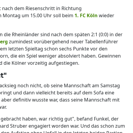
 nach dem Riesenschritt in Richtung
am Montag um 15.00 Uhr soll beim
1. FC Köln
wieder
nn die Rheinländer sind nach dem späten 2:1 (0:0) in der
berg
zumindest vorübergehend neuer Tabellenführer
m letzten Spieltag schon sechs Punkte vor den
rn, die ein Spiel weniger absolviert haben. Gewinnen
 die Kölner vorzeitig aufgestiegen.
t"
cksieg noch nicht, ob seine Mannschaft am Samstag
ngt und dann vielleicht bereits auf dem Sofa eine
e aber definitiv wusste war, dass seine Mannschaft mit
ar.
 gebracht haben, war richtig gut", befand Funkel, der
hard Struber engagiert worden war. Und das schon zum
: den Aufstieg ohne Unfall in den letzten beiden Partien