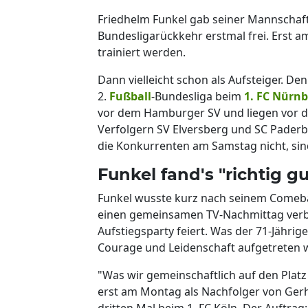
Friedhelm Funkel gab seiner Mannschaft
Bundesligarückkehr erstmal frei. Erst 
trainiert werden.
Dann vielleicht schon als Aufsteiger. De
2.
Fußball
-Bundesliga beim
1. FC Nürn
vor dem Hamburger SV und liegen vor de
Verfolgern SV Elversberg und SC Paderbo
die Konkurrenten am Samstag nicht, sind
Funkel fand's "richtig gu
Funkel wusste kurz nach seinem Comeba
einen gemeinsamen TV-Nachmittag verbri
Aufstiegsparty feiert. Was der 71-Jährig
Courage und Leidenschaft aufgetreten w
"Was wir gemeinschaftlich auf den Platz
erst am Montag als Nachfolger von Ger
dritten Mal beim 1. FC Köln. Der Auftrag