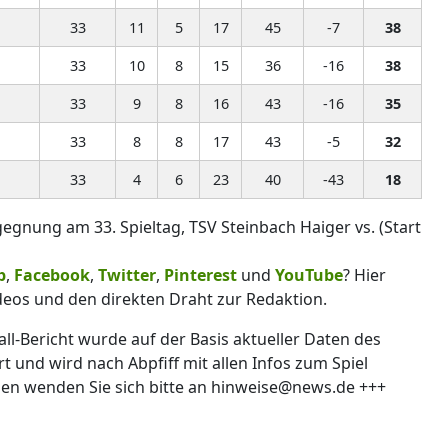
33
11
5
17
45
-7
38
33
10
8
15
36
-16
38
33
9
8
16
43
-16
35
33
8
8
17
43
-5
32
33
4
6
23
40
-43
18
gegnung am 33. Spieltag, TSV Steinbach Haiger vs. (Start
p
,
Facebook
,
Twitter
,
Pinterest
und
YouTube
? Hier
deos und den direkten Draht zur Redaktion.
ll-Bericht wurde auf der Basis aktueller Daten des
 und wird nach Abpfiff mit allen Infos zum Spiel
gen wenden Sie sich bitte an hinweise@news.de +++