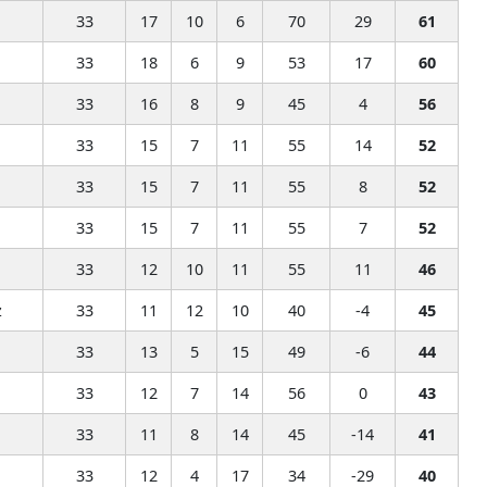
33
17
10
6
70
29
61
33
18
6
9
53
17
60
33
16
8
9
45
4
56
33
15
7
11
55
14
52
33
15
7
11
55
8
52
33
15
7
11
55
7
52
33
12
10
11
55
11
46
z
33
11
12
10
40
-4
45
33
13
5
15
49
-6
44
33
12
7
14
56
0
43
33
11
8
14
45
-14
41
33
12
4
17
34
-29
40