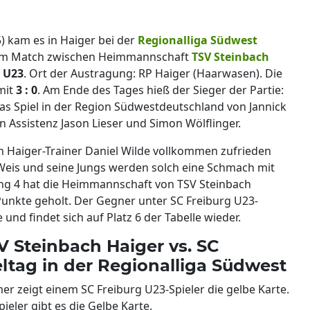
) kam es in Haiger bei der
Regionalliga Südwest
zum Match zwischen Heimmannschaft
TSV Steinbach
g U23
. Ort der Austragung: RP Haiger (Haarwasen). Die
 mit
3 : 0
. Am Ende des Tages hieß der Sieger der Partie:
as Spiel in der Region Südwestdeutschland von Jannick
n Assistenz Jason Lieser und Simon Wölflinger.
 Haiger-Trainer Daniel Wilde vollkommen zufrieden
 Weis und seine Jungs werden solch eine Schmach mit
Rang 4 hat die Heimmannschaft von TSV Steinbach
 Punkte geholt. Der Gegner unter SC Freiburg U23-
und findet sich auf Platz 6 der Tabelle wieder.
SV Steinbach Haiger vs. SC
eltag in der Regionalliga Südwest
mer zeigt einem SC Freiburg U23-Spieler die gelbe Karte.
ieler gibt es die Gelbe Karte.