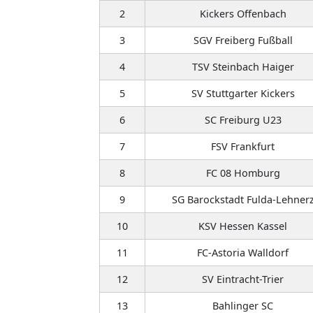
2
Kickers Offenbach
3
SGV Freiberg Fußball
4
TSV Steinbach Haiger
5
SV Stuttgarter Kickers
6
SC Freiburg U23
7
FSV Frankfurt
8
FC 08 Homburg
9
SG Barockstadt Fulda-Lehner
10
KSV Hessen Kassel
11
FC-Astoria Walldorf
12
SV Eintracht-Trier
13
Bahlinger SC