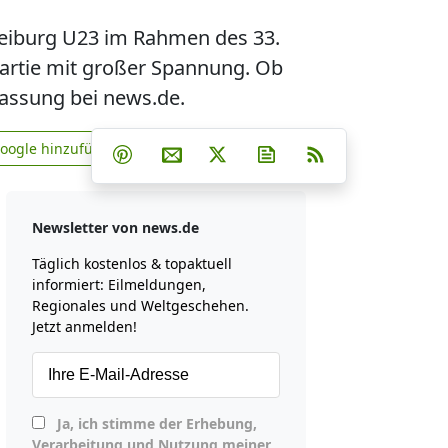
reiburg U23 im Rahmen des 33.
Partie mit großer Spannung. Ob
fassung bei news.de.
Teilen auf Facebook
Teilen auf Whatsapp
Teilen auf Telegram
Google hinzufügen
Teilen auf Pinterest
Per E-Mail teilen
Post auf X
Newsletter abonniere
RSS
news.de zu Google hinzufügen
Newsletter von news.de
Täglich kostenlos & topaktuell
informiert: Eilmeldungen,
Regionales und Weltgeschehen.
Jetzt anmelden!
Ja, ich stimme der Erhebung,
Verarbeitung und Nutzung meiner