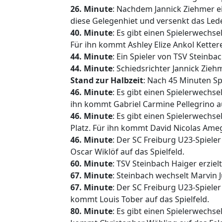
26. Minute
: Nachdem Jannick Ziehmer ei
diese Gelegenhiet und versenkt das Led
40. Minute
: Es gibt einen Spielerwechse
Für ihn kommt Ashley Elize Ankol Kettere
44. Minute
: Ein Spieler von TSV Steinbac
44. Minute
: Schiedsrichter Jannick Zieh
Stand zur Halbzeit
: Nach 45 Minuten Spie
46. Minute
: Es gibt einen Spielerwechse
ihn kommt Gabriel Carmine Pellegrino au
46. Minute
: Es gibt einen Spielerwechse
Platz. Für ihn kommt David Nicolas Ameg
46. Minute
: Der SC Freiburg U23-Spiel
Oscar Wiklöf auf das Spielfeld.
60. Minute
: TSV Steinbach Haiger erziel
67. Minute
: Steinbach wechselt Marvin 
67. Minute
: Der SC Freiburg U23-Spiele
kommt Louis Tober auf das Spielfeld.
80. Minute
: Es gibt einen Spielerwechse