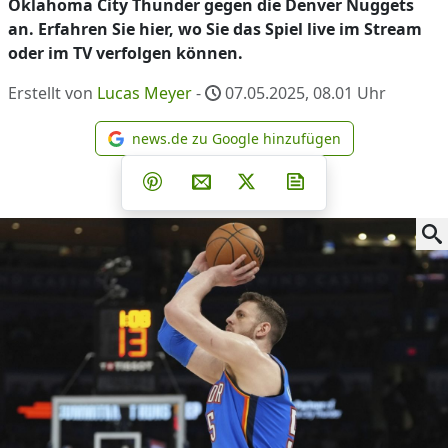
Oklahoma City Thunder gegen die Denver Nuggets
an. Erfahren Sie hier, wo Sie das Spiel live im Stream
oder im TV verfolgen können.
Erstellt von
Lucas Meyer
-
07.05.2025, 08.01
Uhr
news.de zu Google hinzufügen
news.de zu Google hinzufüg
Teilen auf Facebook
Teilen auf Whatsapp
Teilen auf Telegram
Teilen auf Pinterest
Per E-Mail teilen
Post auf X
Newsletter abonni