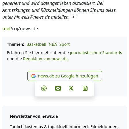
generiert und wird datengetrieben aktualisiert. Bei
Anmerkungen und Rückmeldungen können Sie uns diese
unter hinweis@news.de mitteilen.
+++
mel
/roj/news.de
Themen:
Basketball
NBA
Sport
Erfahren Sie hier mehr über die
journalistischen Standards
und die
Redaktion von news.de.
news.de zu Google hinzufügen
news.de zu Google hinzufüg
Teilen auf Facebook
Teilen auf Whatsapp
Teilen auf Telegram
Teilen auf Pinterest
Per E-Mail teilen
Post auf X
Newsletter abonni
Newsletter von news.de
Täglich kostenlos & topaktuell informiert: Eilmeldungen,