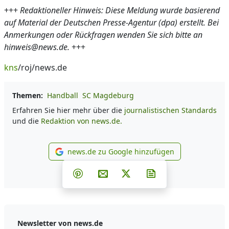
+++
Redaktioneller Hinweis: Diese Meldung wurde basierend
auf Material der Deutschen Presse-Agentur (dpa) erstellt. Bei
Anmerkungen oder Rückfragen wenden Sie sich bitte an
hinweis@news.de.
+++
kns
/roj/news.de
Themen:
Handball
SC Magdeburg
Erfahren Sie hier mehr über die
journalistischen Standards
und die
Redaktion von news.de.
news.de zu Google hinzufügen
news.de zu Google hinzufüg
Teilen auf Facebook
Teilen auf Whatsapp
Teilen auf Telegram
Teilen auf Pinterest
Per E-Mail teilen
Post auf X
Newsletter abonni
Newsletter von news.de