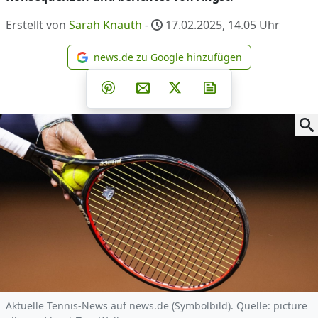
Erstellt von
Sarah Knauth
-
17.02.2025, 14.05
Uhr
news.de zu Google hinzufügen
news.de zu Google hinzufüg
Teilen auf Facebook
Teilen auf Whatsapp
Teilen auf Telegram
Teilen auf Pinterest
Per E-Mail teilen
Post auf X
Newsletter abonni
Aktuelle Tennis-News auf news.de (Symbolbild). Quelle: picture