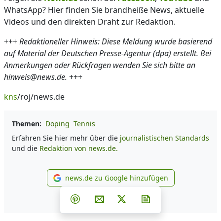
WhatsApp? Hier finden Sie brandheiße News, aktuelle
Videos und den direkten Draht zur Redaktion.
+++
Redaktioneller Hinweis: Diese Meldung wurde basierend
auf Material der Deutschen Presse-Agentur (dpa) erstellt. Bei
Anmerkungen oder Rückfragen wenden Sie sich bitte an
hinweis@news.de.
+++
kns
/roj/news.de
Themen:
Doping
Tennis
Erfahren Sie hier mehr über die
journalistischen Standards
und die
Redaktion von news.de.
news.de zu Google hinzufügen
news.de zu Google hinzufüg
Teilen auf Facebook
Teilen auf Whatsapp
Teilen auf Telegram
Teilen auf Pinterest
Per E-Mail teilen
Post auf X
Newsletter abonni