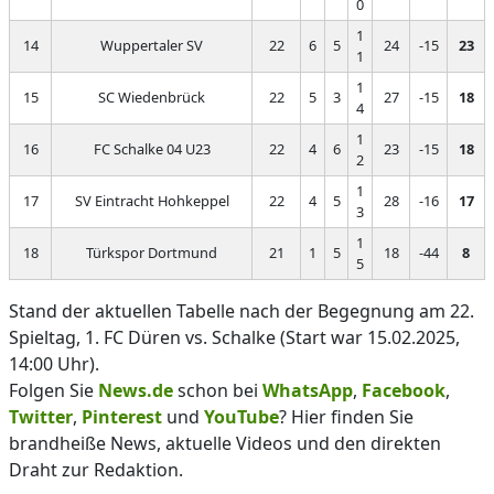
0
1
14
Wuppertaler SV
22
6
5
24
-15
23
1
1
15
SC Wiedenbrück
22
5
3
27
-15
18
4
1
16
FC Schalke 04 U23
22
4
6
23
-15
18
2
1
17
SV Eintracht Hohkeppel
22
4
5
28
-16
17
3
1
18
Türkspor Dortmund
21
1
5
18
-44
8
5
Stand der aktuellen Tabelle nach der Begegnung am 22.
Spieltag, 1. FC Düren vs. Schalke (Start war 15.02.2025,
14:00 Uhr).
Folgen Sie
News.de
schon bei
WhatsApp
,
Facebook
,
Twitter
,
Pinterest
und
YouTube
? Hier finden Sie
brandheiße News, aktuelle Videos und den direkten
Draht zur Redaktion.