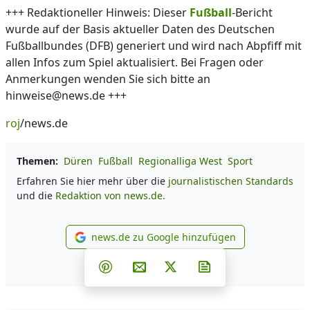
+++ Redaktioneller Hinweis: Dieser
Fußball
-Bericht
wurde auf der Basis aktueller Daten des Deutschen
Fußballbundes (DFB) generiert und wird nach Abpfiff mit
allen Infos zum Spiel aktualisiert. Bei Fragen oder
Anmerkungen wenden Sie sich bitte an
hinweise@news.de +++
roj
/news.de
Themen:
Düren
Fußball
Regionalliga West
Sport
Erfahren Sie hier mehr über die
journalistischen Standards
und die
Redaktion von news.de.
news.de zu Google hinzufügen
news.de zu Google hinzufüg
Teilen auf Facebook
Teilen auf Whatsapp
Teilen auf Telegram
Teilen auf Pinterest
Per E-Mail teilen
Post auf X
Newsletter abonni