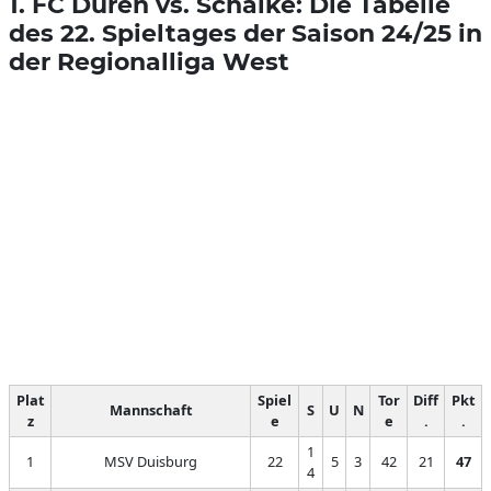
1. FC Düren vs. Schalke: Die Tabelle
des 22. Spieltages der Saison 24/25 in
der Regionalliga West
Plat
Spiel
Tor
Diff
Pkt
Mannschaft
S
U
N
z
e
e
.
.
1
1
MSV Duisburg
22
5
3
42
21
47
4