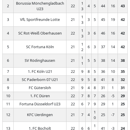
Borussia Mönchengladbach
1
2
22
4
5
44
16
43
U23
3
1
3
VfL Sportfreunde Lotte
21
3
5
45
19
42
3
1
4
SC Rot-Weiß Oberhausen
22
3
6
46
16
42
3
1
5
SC Fortuna Köln
21
6
3
37
14
42
2
1
6
SV Rödinghausen
21
5
5
38
14
38
1
7
1. FC Köln U21
22
9
8
5
36
10
35
8
SC Paderborn 07 U21
22
9
5
8
41
8
32
9
FC Gütersloh
21
9
4
8
31
1
31
10
1. FC Düren
22
7
8
7
26
-5
29
11
Fortuna Düsseldorf U23
22
6
7
9
29
1
25
1
12
KFC Uerdingen
21
7
4
25
-7
25
0
1
13
1. FC Bocholt
22
6
6
41
-3
24