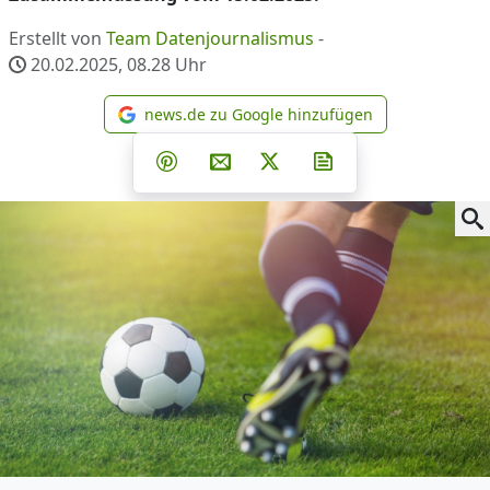
Erstellt von
Team Datenjournalismus
-
20.02.2025, 08.28
Uhr
news.de zu Google hinzufügen
news.de zu Google hinzufüg
Teilen auf Facebook
Teilen auf Whatsapp
Teilen auf Telegram
Teilen auf Pinterest
Per E-Mail teilen
Post auf X
Newsletter abonni