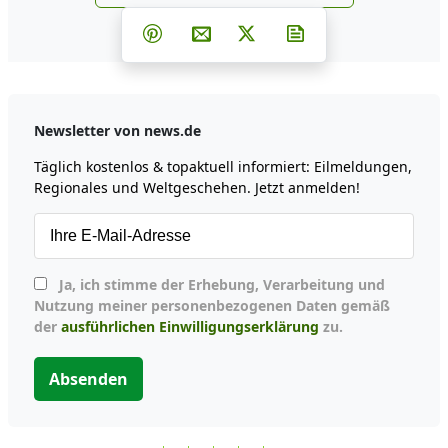
news.de zu Google hinzufüg
Teilen auf Facebook
Teilen auf Whatsapp
Teilen auf Telegram
Teilen auf Pinterest
Per E-Mail teilen
Post auf X
Newsletter abonni
Newsletter von news.de
Täglich kostenlos & topaktuell informiert: Eilmeldungen,
Regionales und Weltgeschehen. Jetzt anmelden!
Ja, ich stimme der Erhebung, Verarbeitung und
Nutzung meiner personenbezogenen Daten gemäß
der
ausführlichen Einwilligungserklärung
zu.
Absenden