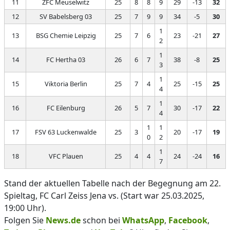
11
ZFC Meuselwitz
25
8
8
9
29
-13
32
12
SV Babelsberg 03
25
7
9
9
34
-5
30
1
13
BSG Chemie Leipzig
25
7
6
23
-21
27
2
1
14
FC Hertha 03
26
6
7
38
-8
25
3
1
15
Viktoria Berlin
25
7
4
25
-15
25
4
1
16
FC Eilenburg
26
5
7
30
-17
22
4
1
1
17
FSV 63 Luckenwalde
25
3
20
-17
19
0
2
1
18
VFC Plauen
25
4
4
24
-24
16
7
Stand der aktuellen Tabelle nach der Begegnung am 22.
Spieltag, FC Carl Zeiss Jena vs. (Start war 25.03.2025,
19:00 Uhr).
Folgen Sie
News.de
schon bei
WhatsApp
,
Facebook
,