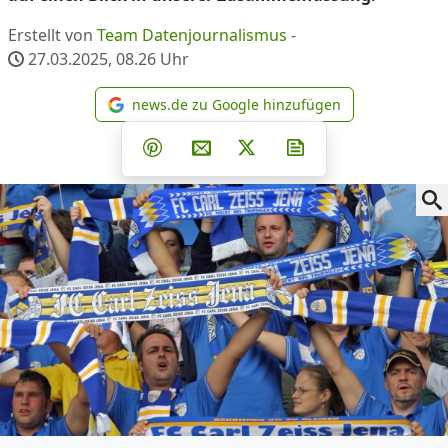
Erstellt von
Team Datenjournalismus
-
27.03.2025, 08.26
Uhr
news.de zu Google hinzufügen
news.de zu Google hinzufüg
Teilen auf Facebook
Teilen auf Whatsapp
Teilen auf Telegram
Teilen auf Pinterest
Per E-Mail teilen
Post auf X
Newsletter abonni