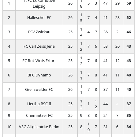
1. FC Lokomotive
1
1
26
5
3
47
29
59
Leipzig
8
1
2
Hallescher FC
26
7
4
41
23
52
5
1
3
FSV Zwickau
25
4
7
36
2
46
4
1
4
FC Carl Zeiss Jena
25
7
6
53
20
43
2
1
5
FC Rot-Weiß Erfurt
25
7
6
41
12
43
2
1
6
BFC Dynamo
26
7
8
41
11
40
1
1
7
Greifswalder FC
26
7
8
37
11
40
1
1
1
8
Hertha BSC II
25
1
44
-1
37
2
2
9
Chemnitzer FC
25
9
8
8
24
7
35
1
10
VSG Altglienicke Berlin
25
8
7
31
6
34
0