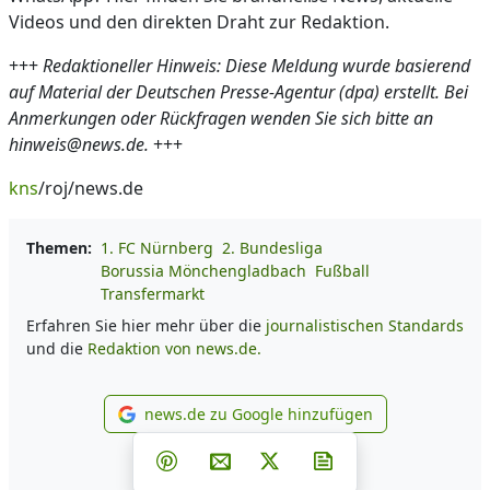
Videos und den direkten Draht zur Redaktion.
+++
Redaktioneller Hinweis: Diese Meldung wurde basierend
auf Material der Deutschen Presse-Agentur (dpa) erstellt. Bei
Anmerkungen oder Rückfragen wenden Sie sich bitte an
hinweis@news.de.
+++
kns
/roj/news.de
Themen:
1. FC Nürnberg
2. Bundesliga
Borussia Mönchengladbach
Fußball
Transfermarkt
Erfahren Sie hier mehr über die
journalistischen Standards
und die
Redaktion von news.de.
news.de zu Google hinzufügen
news.de zu Google hinzufüg
Teilen auf Facebook
Teilen auf Whatsapp
Teilen auf Telegram
Teilen auf Pinterest
Per E-Mail teilen
Post auf X
Newsletter abonni