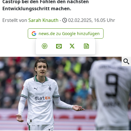
Castrop bei den Fohlen den nächsten
Entwicklungsschritt machen.
Erstellt von
Sarah Knauth
-
02.02.2025, 16.05
Uhr
news.de zu Google hinzufügen
news.de zu Google hinzufüg
Teilen auf Facebook
Teilen auf Whatsapp
Teilen auf Telegram
Teilen auf Pinterest
Per E-Mail teilen
Post auf X
Newsletter abonni