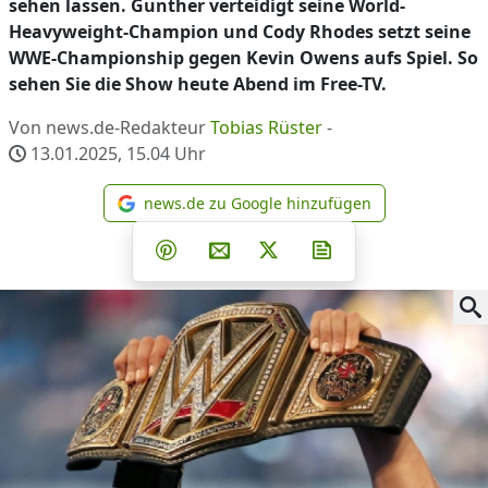
sehen lassen. Gunther verteidigt seine World-
Heavyweight-Champion und Cody Rhodes setzt seine
WWE-Championship gegen Kevin Owens aufs Spiel. So
sehen Sie die Show heute Abend im Free-TV.
Von news.de-Redakteur
Tobias Rüster
-
13.01.2025, 15.04
Uhr
news.de zu Google hinzufügen
news.de zu Google hinzufüg
Teilen auf Facebook
Teilen auf Whatsapp
Teilen auf Telegram
Teilen auf Pinterest
Per E-Mail teilen
Post auf X
Newsletter abonni