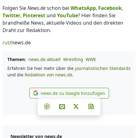
Folgen Sie
News.de
schon bei
WhatsApp
,
Facebook
,
Twitter
,
Pinterest
und
YouTube
? Hier finden Sie
brandheiße News, aktuelle Videos und den direkten
Draht zur Redaktion.
rut
/news.de
Themen:
news.de aktuell
Wrestling
WWE
Erfahren Sie hier mehr über die
journalistischen Standards
und die
Redaktion von news.de.
news.de zu Google hinzufügen
news.de zu Google hinzufüg
Teilen auf Facebook
Teilen auf Whatsapp
Teilen auf Telegram
Teilen auf Pinterest
Per E-Mail teilen
Post auf X
Newsletter abonni
Newsletter von news.de