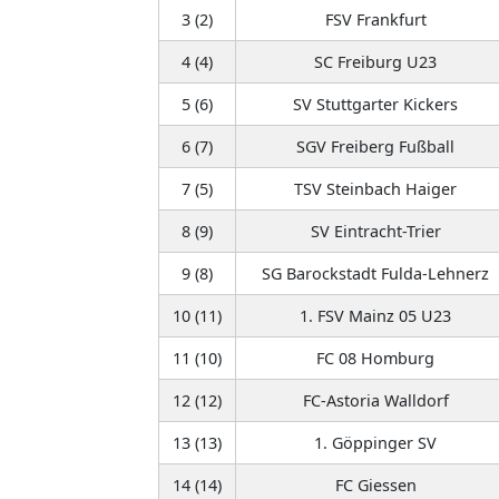
3 (2)
FSV Frankfurt
4 (4)
SC Freiburg U23
5 (6)
SV Stuttgarter Kickers
6 (7)
SGV Freiberg Fußball
7 (5)
TSV Steinbach Haiger
8 (9)
SV Eintracht-Trier
9 (8)
SG Barockstadt Fulda-Lehnerz
10 (11)
1. FSV Mainz 05 U23
11 (10)
FC 08 Homburg
12 (12)
FC-Astoria Walldorf
13 (13)
1. Göppinger SV
14 (14)
FC Giessen