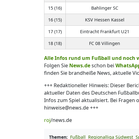
15 (16)
Bahlinger SC
16 (15)
KSV Hessen Kassel
17 (17)
Eintracht Frankfurt U21
18 (18)
FC 08 Villingen
Alle Infos rund um Fußball und noch 
Folgen Sie
News.de
schon bei
WhatsAp
finden Sie brandheiße News, aktuelle Vi
+++ Redaktioneller Hinweis: Dieser Beri
aktueller Daten des Deutschen Fußballbu
Infos zum Spiel aktualisiert. Bei Frage
hinweise@news.de +++
roj
/news.de
Themen:
Fußball
Regionalliga Südwest
S