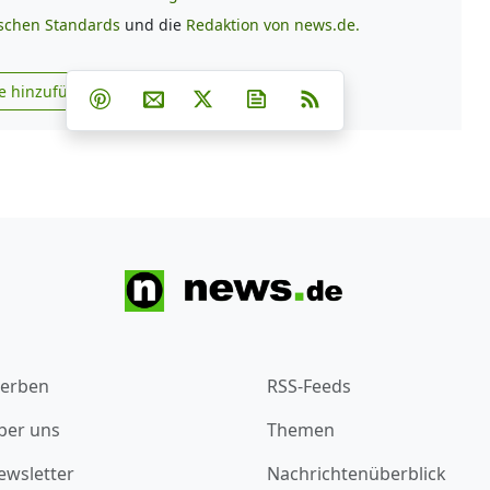
ischen Standards
und die
Redaktion von news.de.
Teilen auf Facebook
Teilen auf Whatsapp
Teilen auf Telegram
e hinzufügen
Teilen auf Pinterest
Per E-Mail teilen
Post auf X
Newsletter abonnieren
RSS
s.de zu Google hinzufügen
erben
RSS-Feeds
ber uns
Themen
ewsletter
Nachrichtenüberblick