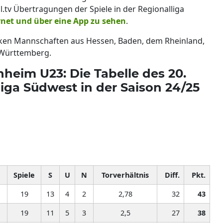
.tv Übertragungen der Spiele in der Regionalliga
rnet und über eine App zu sehen
.
cken Mannschaften aus Hessen, Baden, dem Rheinland,
 Württemberg.
nheim U23: Die Tabelle des 20.
liga Südwest in der Saison 24/25
Spiele
S
U
N
Torverhältnis
Diff.
Pkt.
19
13
4
2
2,78
32
43
19
11
5
3
2,5
27
38