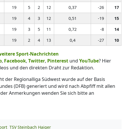
19
5
2
12
0,37
-26
17
19
4
3
12
0,51
-19
15
19
3
5
11
0,72
-8
14
19
2
4
13
0,4
-27
10
weitere Sport-Nachrichten
p
,
Facebook
,
Twitter
,
Pinterest
und
YouTube
? Hier
deos und den direkten Draht zur Redaktion.
cht der Regionalliga Südwest wurde auf der Basis
ndes (DFB) generiert und wird nach Abpfiff mit allen
n oder Anmerkungen wenden Sie sich bitte an
port
TSV Steinbach Haiger