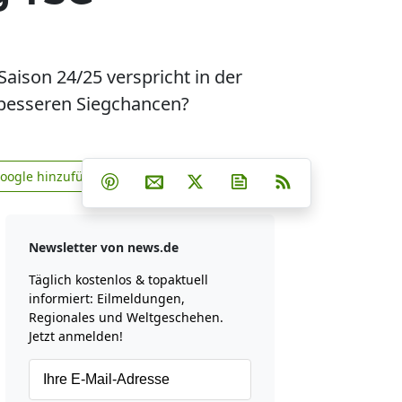
ison 24/25 verspricht in der
 besseren Siegchancen?
Teilen auf Facebook
Teilen auf Whatsapp
Teilen auf Telegram
Google hinzufügen
Teilen auf Pinterest
Per E-Mail teilen
Post auf X
Newsletter abonniere
RSS
news.de zu Google hinzufügen
Newsletter von news.de
Täglich kostenlos & topaktuell
informiert: Eilmeldungen,
Regionales und Weltgeschehen.
Jetzt anmelden!