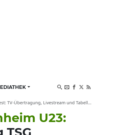
EDIATHEK
ng, Livestream und Tabelle der Fußball-Saison 24/25
nheim U23:
g TSG