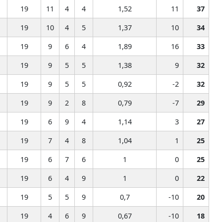
19
11
4
4
1,52
11
37
19
10
4
5
1,37
10
34
19
9
6
4
1,89
16
33
19
9
5
5
1,38
9
32
19
9
5
5
0,92
-2
32
19
9
2
8
0,79
-7
29
19
6
9
4
1,14
3
27
19
7
4
8
1,04
1
25
19
6
7
6
1
0
25
19
6
4
9
1
0
22
19
5
5
9
0,7
-10
20
19
4
6
9
0,67
-10
18