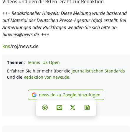
Videos und den direkten Draht zur Redaktion.
+++
Redaktioneller Hinweis: Diese Meldung wurde basierend
auf Material der Deutschen Presse-Agentur (dpa) erstellt. Bei
Anmerkungen oder Rückfragen wenden Sie sich bitte an
hinweis@news.de.
+++
kns
/roj/news.de
Themen:
Tennis
US Open
Erfahren Sie hier mehr über die
journalistischen Standards
und die
Redaktion von news.de.
news.de zu Google hinzufügen
news.de zu Google hinzufüg
Teilen auf Facebook
Teilen auf Whatsapp
Teilen auf Telegram
Teilen auf Pinterest
Per E-Mail teilen
Post auf X
Newsletter abonni