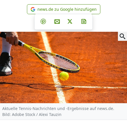
news.de zu Google hinzufügen
news.de zu Google hinzufüg
Teilen auf Facebook
Teilen auf Whatsapp
Teilen auf Telegram
Teilen auf Pinterest
Per E-Mail teilen
Post auf X
Newsletter abonni
Aktuelle Tennis-Nachrichten und -Ergebnisse auf news.de.
Bild: Adobe Stock / Alexi Tauzin