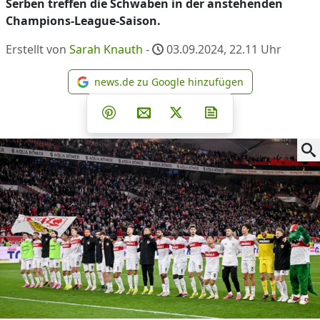
Serben treffen die Schwaben in der anstehenden
Champions-League-Saison.
Erstellt von
Sarah Knauth
-
03.09.2024, 22.11
Uhr
news.de zu Google hinzufügen
news.de zu Google hinzufüg
Teilen auf Facebook
Teilen auf Whatsapp
Teilen auf Telegram
Teilen auf Pinterest
Per E-Mail teilen
Post auf X
Newsletter abonni