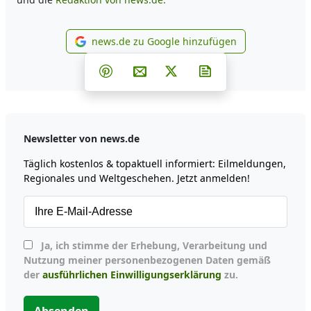
news.de zu Google hinzufügen
news.de zu Google hinzufüg
Teilen auf Facebook
Teilen auf Whatsapp
Teilen auf Telegram
Teilen auf Pinterest
Per E-Mail teilen
Post auf X
Newsletter abonni
Newsletter von news.de
Täglich kostenlos & topaktuell informiert: Eilmeldungen,
Regionales und Weltgeschehen. Jetzt anmelden!
Ja, ich stimme der Erhebung, Verarbeitung und
Nutzung meiner personenbezogenen Daten gemäß
der
ausführlichen Einwilligungserklärung
zu.