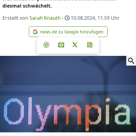
diesmal schwächelt.
Erstellt von
Sarah Knauth
-
10.08.2024, 11.59
Uhr
news.de zu Google hinzufügen
news.de zu Google hinzufüg
Teilen auf Facebook
Teilen auf Whatsapp
Teilen auf Telegram
Teilen auf Pinterest
Per E-Mail teilen
Post auf X
Newsletter abonni