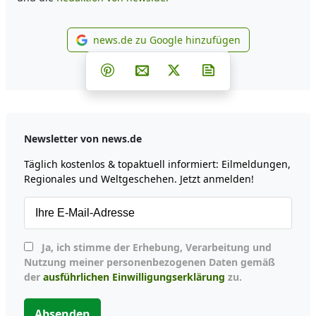
news.de zu Google hinzufügen
news.de zu Google hinzufüg
Teilen auf Facebook
Teilen auf Whatsapp
Teilen auf Telegram
Teilen auf Pinterest
Per E-Mail teilen
Post auf X
Newsletter abonni
Newsletter von news.de
Täglich kostenlos & topaktuell informiert: Eilmeldungen,
Regionales und Weltgeschehen. Jetzt anmelden!
Ja, ich stimme der Erhebung, Verarbeitung und
Nutzung meiner personenbezogenen Daten gemäß
der
ausführlichen Einwilligungserklärung
zu.
Absenden