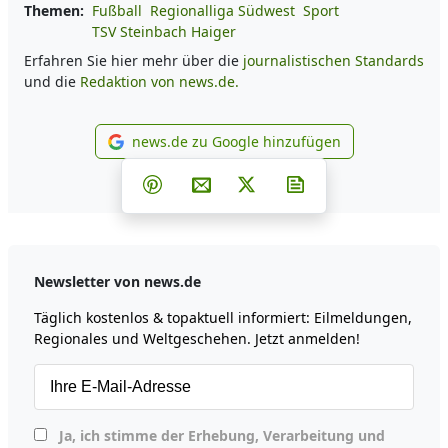
Themen:
Fußball
Regionalliga Südwest
Sport
TSV Steinbach Haiger
Erfahren Sie hier mehr über die
journalistischen Standards
und die
Redaktion von news.de.
news.de zu Google hinzufügen
news.de zu Google hinzufüg
Teilen auf Facebook
Teilen auf Whatsapp
Teilen auf Telegram
Teilen auf Pinterest
Per E-Mail teilen
Post auf X
Newsletter abonni
Newsletter von news.de
Täglich kostenlos & topaktuell informiert: Eilmeldungen,
Regionales und Weltgeschehen. Jetzt anmelden!
Ja, ich stimme der Erhebung, Verarbeitung und