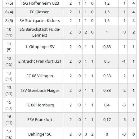
7 (5)
TSG Hoffenheim U23
2
1
1
0
1,2
1
4
8 (4)
FC Giessen
2
1
1
0
1,5
1
4
8 (3)
SV Stuttgarter Kickers
2
1
1
0
1,5
1
4
10
SG Barockstadt Fulda-
2
0
2
0
1
0
2
(11)
Lehnerz
11
1. Göppinger SV
2
0
1
1
0,83
-1
1
(5)
12
Eintracht Frankfurt U21
2
0
1
1
0,5
-1
1
(15)
13
FC 08 Villingen
2
0
1
1
0,33
-2
1
(11)
13
TSV Steinbach Haiger
2
0
1
1
0,33
-2
1
(11)
15
FC 08 Homburg
2
0
1
1
0,4
-3
1
(17)
16
FSV Frankfurt
2
0
1
1
0,17
-5
1
(11)
17
Bahlinger SC
2
0
0
2
0
-3
0
(16)