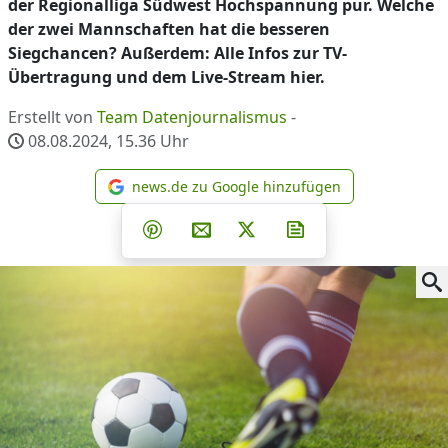
der Regionalliga Südwest Hochspannung pur. Welche
der zwei Mannschaften hat die besseren
Siegchancen? Außerdem: Alle Infos zur TV-
Übertragung und dem Live-Stream hier.
Erstellt von
Team Datenjournalismus
-
08.08.2024, 15.36
Uhr
news.de zu Google hinzufügen
news.de zu Google hinzufüg
Teilen auf Facebook
Teilen auf Whatsapp
Teilen auf Telegram
Teilen auf Pinterest
Per E-Mail teilen
Post auf X
Newsletter abonni