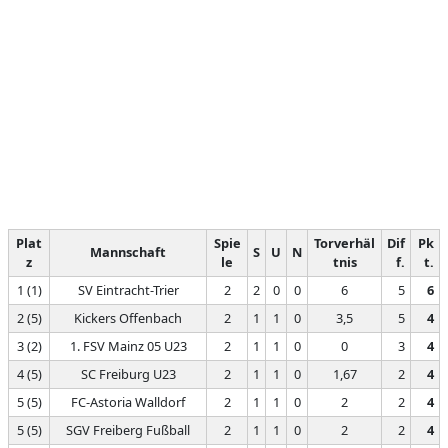
Plat
Spie
Torverhäl
Dif
Pk
Mannschaft
S
U
N
z
le
tnis
f.
t.
1 (1)
SV Eintracht-Trier
2
2
0
0
6
5
6
2 (5)
Kickers Offenbach
2
1
1
0
3,5
5
4
3 (2)
1. FSV Mainz 05 U23
2
1
1
0
0
3
4
4 (5)
SC Freiburg U23
2
1
1
0
1,67
2
4
5 (5)
FC-Astoria Walldorf
2
1
1
0
2
2
4
5 (5)
SGV Freiberg Fußball
2
1
1
0
2
2
4