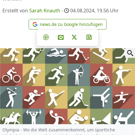
Erstellt von
Sarah Knauth
-
04.08.2024, 19.56
Uhr
news.de zu Google hinzufügen
news.de zu Google hinzufüg
Teilen auf Facebook
Teilen auf Whatsapp
Teilen auf Telegram
Teilen auf Pinterest
Per E-Mail teilen
Post auf X
Newsletter abonni
Olympia - Wo die Welt zusammenkommt, um sportliche