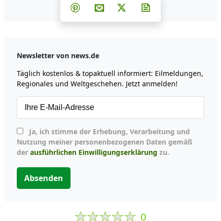
Teilen auf Facebook
Teilen auf Whatsapp
Teilen auf Telegram
Teilen auf Pinterest
Per E-Mail teilen
Post auf X
Newsletter abonni
Newsletter von news.de
Täglich kostenlos & topaktuell informiert: Eilmeldungen,
Regionales und Weltgeschehen. Jetzt anmelden!
Ja, ich stimme der Erhebung, Verarbeitung und
Nutzung meiner personenbezogenen Daten gemäß
der
ausführlichen Einwilligungserklärung
zu.
Absenden
0