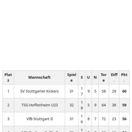
Plat
Spiel
Tor
Diff
Pkt
Mannschaft
S
U
N
z
e
e
.
.
1
1
SV Stuttgarter Kickers
31
9
5
58
29
60
7
1
2
TSG Hoffenheim U23
32
5
9
64
38
59
8
1
3
VfB Stuttgart II
31
8
7
72
23
56
6
1