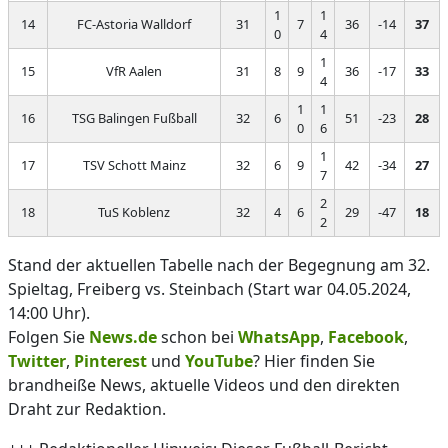
1
1
14
FC-Astoria Walldorf
31
7
36
-14
37
0
4
1
15
VfR Aalen
31
8
9
36
-17
33
4
1
1
16
TSG Balingen Fußball
32
6
51
-23
28
0
6
1
17
TSV Schott Mainz
32
6
9
42
-34
27
7
2
18
TuS Koblenz
32
4
6
29
-47
18
2
Stand der aktuellen Tabelle nach der Begegnung am 32.
Spieltag, Freiberg vs. Steinbach (Start war 04.05.2024,
14:00 Uhr).
Folgen Sie
News.de
schon bei
WhatsApp
,
Facebook
,
Twitter
,
Pinterest
und
YouTube
? Hier finden Sie
brandheiße News, aktuelle Videos und den direkten
Draht zur Redaktion.