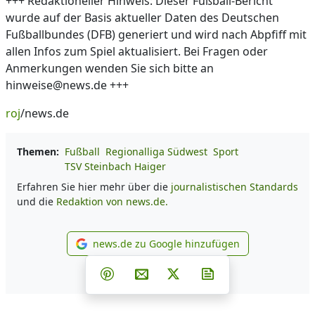
+++ Redaktioneller Hinweis: Dieser Fußball-Bericht
wurde auf der Basis aktueller Daten des Deutschen
Fußballbundes (DFB) generiert und wird nach Abpfiff mit
allen Infos zum Spiel aktualisiert. Bei Fragen oder
Anmerkungen wenden Sie sich bitte an
hinweise@news.de +++
roj
/news.de
Themen:
Fußball
Regionalliga Südwest
Sport
TSV Steinbach Haiger
Erfahren Sie hier mehr über die
journalistischen Standards
und die
Redaktion von news.de.
news.de zu Google hinzufügen
news.de zu Google hinzufüg
Teilen auf Facebook
Teilen auf Whatsapp
Teilen auf Telegram
Teilen auf Pinterest
Per E-Mail teilen
Post auf X
Newsletter abonni