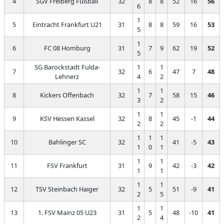
4
SGV Freiberg Fußball
32
8
8
52
16
56
6
1
5
Eintracht Frankfurt U21
31
8
8
59
16
53
5
1
6
FC 08 Homburg
31
7
9
62
19
52
5
SG Barockstadt Fulda-
1
1
7
32
6
47
7
48
Lehnerz
4
2
1
1
8
Kickers Offenbach
32
7
58
15
46
3
2
1
1
9
KSV Hessen Kassel
32
8
45
-1
44
2
2
1
1
1
10
Bahlinger SC
32
41
-5
43
1
0
1
1
1
11
FSV Frankfurt
31
9
42
-3
42
1
1
1
1
12
TSV Steinbach Haiger
32
5
51
-9
41
2
5
1
1
13
1. FSV Mainz 05 U23
31
5
48
-10
41
2
4