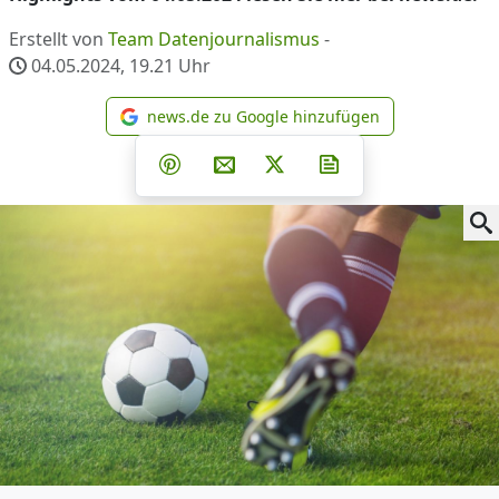
Erstellt von
Team Datenjournalismus
-
04.05.2024, 19.21
Uhr
news.de zu Google hinzufügen
news.de zu Google hinzufüg
Teilen auf Facebook
Teilen auf Whatsapp
Teilen auf Telegram
Teilen auf Pinterest
Per E-Mail teilen
Post auf X
Newsletter abonni