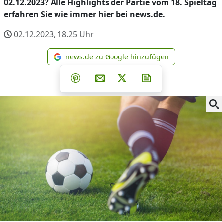
02.12.2023? Alle Highlights der Partie vom 18. Spieltag
erfahren Sie wie immer hier bei news.de.
02.12.2023, 18.25
Uhr
news.de zu Google hinzufügen
news.de zu Google hinzufüg
Teilen auf Facebook
Teilen auf Whatsapp
Teilen auf Telegram
Teilen auf Pinterest
Per E-Mail teilen
Post auf X
Newsletter abonni