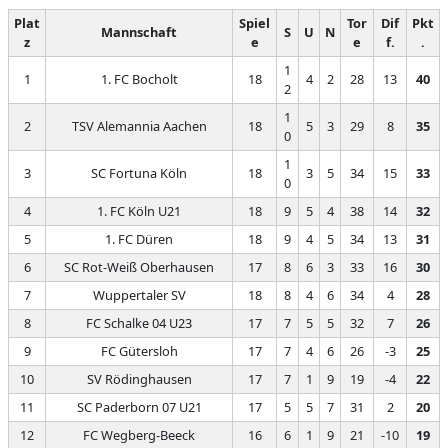
Plat
Spiel
Tor
Dif
Pkt
Mannschaft
S
U
N
z
e
e
f.
.
1
1
1. FC Bocholt
18
4
2
28
13
40
2
1
2
TSV Alemannia Aachen
18
5
3
29
8
35
0
1
3
SC Fortuna Köln
18
3
5
34
15
33
0
4
1. FC Köln U21
18
9
5
4
38
14
32
5
1. FC Düren
18
9
4
5
34
13
31
6
SC Rot-Weiß Oberhausen
17
8
6
3
33
16
30
7
Wuppertaler SV
18
8
4
6
34
4
28
8
FC Schalke 04 U23
17
7
5
5
32
7
26
9
FC Gütersloh
17
7
4
6
26
-3
25
10
SV Rödinghausen
17
7
1
9
19
-4
22
11
SC Paderborn 07 U21
17
5
5
7
31
2
20
12
FC Wegberg-Beeck
16
6
1
9
21
-10
19