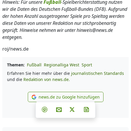
Hinweis: Für unsere
Fußball
-Spielberichterstattung nutzen
wir die Daten des Deutschen Fußball-Bundes (DFB). Aufgrund
der hohen Anzahl ausgetragener Spiele pro Spieltag werden
diese Daten von unserer Redaktion nur stichprobenartig
geprüft. Hinweise nehmen wir unter hinweis@news.de
entgegen.
roj/news.de
Themen:
Fußball
Regionalliga West
Sport
Erfahren Sie hier mehr über die
journalistischen Standards
und die
Redaktion von news.de.
news.de zu Google hinzufügen
news.de zu Google hinzufüg
Teilen auf Facebook
Teilen auf Whatsapp
Teilen auf Telegram
Teilen auf Pinterest
Per E-Mail teilen
Post auf X
Newsletter abonni