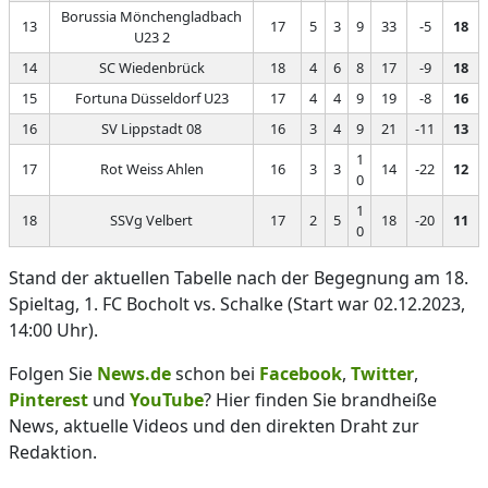
Borussia Mönchengladbach
13
17
5
3
9
33
-5
18
U23 2
14
SC Wiedenbrück
18
4
6
8
17
-9
18
15
Fortuna Düsseldorf U23
17
4
4
9
19
-8
16
16
SV Lippstadt 08
16
3
4
9
21
-11
13
1
17
Rot Weiss Ahlen
16
3
3
14
-22
12
0
1
18
SSVg Velbert
17
2
5
18
-20
11
0
Stand der aktuellen Tabelle nach der Begegnung am 18.
Spieltag, 1. FC Bocholt vs. Schalke (Start war 02.12.2023,
14:00 Uhr).
Folgen Sie
News.de
schon bei
Facebook
,
Twitter
,
Pinterest
und
YouTube
? Hier finden Sie brandheiße
News, aktuelle Videos und den direkten Draht zur
Redaktion.