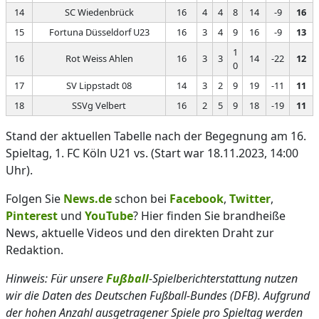
14
SC Wiedenbrück
16
4
4
8
14
-9
16
15
Fortuna Düsseldorf U23
16
3
4
9
16
-9
13
1
16
Rot Weiss Ahlen
16
3
3
14
-22
12
0
17
SV Lippstadt 08
14
3
2
9
19
-11
11
18
SSVg Velbert
16
2
5
9
18
-19
11
Stand der aktuellen Tabelle nach der Begegnung am 16.
Spieltag, 1. FC Köln U21 vs. (Start war 18.11.2023, 14:00
Uhr).
Folgen Sie
News.de
schon bei
Facebook
,
Twitter
,
Pinterest
und
YouTube
? Hier finden Sie brandheiße
News, aktuelle Videos und den direkten Draht zur
Redaktion.
Hinweis: Für unsere
Fußball
-Spielberichterstattung nutzen
wir die Daten des Deutschen Fußball-Bundes (DFB). Aufgrund
der hohen Anzahl ausgetragener Spiele pro Spieltag werden