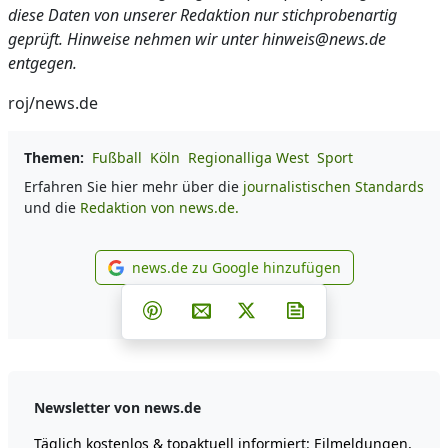
diese Daten von unserer Redaktion nur stichprobenartig
geprüft. Hinweise nehmen wir unter hinweis@news.de
entgegen.
roj/news.de
Themen:
Fußball
Köln
Regionalliga West
Sport
Erfahren Sie hier mehr über die
journalistischen Standards
und die
Redaktion von news.de.
news.de zu Google hinzufügen
news.de zu Google hinzufüg
Teilen auf Facebook
Teilen auf Whatsapp
Teilen auf Telegram
Teilen auf Pinterest
Per E-Mail teilen
Post auf X
Newsletter abonni
Newsletter von news.de
Täglich kostenlos & topaktuell informiert: Eilmeldungen,