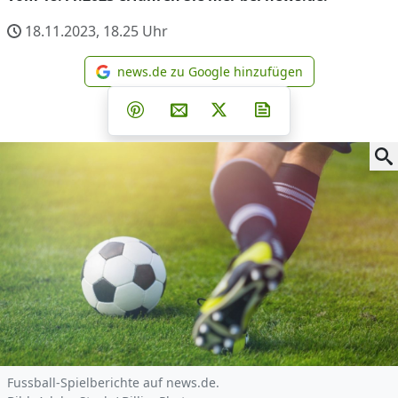
18.11.2023, 18.25
Uhr
news.de zu Google hinzufügen
news.de zu Google hinzufüg
Teilen auf Facebook
Teilen auf Whatsapp
Teilen auf Telegram
Teilen auf Pinterest
Per E-Mail teilen
Post auf X
Newsletter abonni
Fussball-Spielberichte auf news.de.