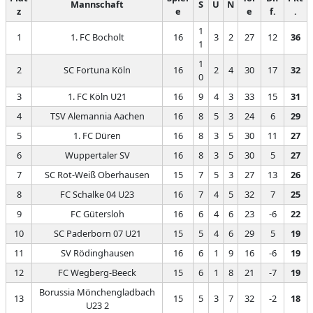
Mannschaft
S
U
N
z
e
e
f.
.
1
1
1. FC Bocholt
16
3
2
27
12
36
1
1
2
SC Fortuna Köln
16
2
4
30
17
32
0
3
1. FC Köln U21
16
9
4
3
33
15
31
4
TSV Alemannia Aachen
16
8
5
3
24
6
29
5
1. FC Düren
16
8
3
5
30
11
27
6
Wuppertaler SV
16
8
3
5
30
5
27
7
SC Rot-Weiß Oberhausen
15
7
5
3
27
13
26
8
FC Schalke 04 U23
16
7
4
5
32
7
25
9
FC Gütersloh
16
6
4
6
23
-6
22
10
SC Paderborn 07 U21
15
5
4
6
29
5
19
11
SV Rödinghausen
16
6
1
9
16
-6
19
12
FC Wegberg-Beeck
15
6
1
8
21
-7
19
Borussia Mönchengladbach
13
15
5
3
7
32
-2
18
U23 2