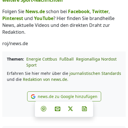
weitere Sport-Nachrichten
Folgen Sie
News.de
schon bei
Facebook
,
Twitter
,
Pinterest
und
YouTube
? Hier finden Sie brandheiße
News, aktuelle Videos und den direkten Draht zur
Redaktion.
roj/news.de
Themen:
Energie Cottbus
Fußball
Regionalliga Nordost
Sport
Erfahren Sie hier mehr über die
journalistischen Standards
und die
Redaktion von news.de.
news.de zu Google hinzufügen
news.de zu Google hinzufüg
Teilen auf Facebook
Teilen auf Whatsapp
Teilen auf Telegram
Teilen auf Pinterest
Per E-Mail teilen
Post auf X
Newsletter abonni