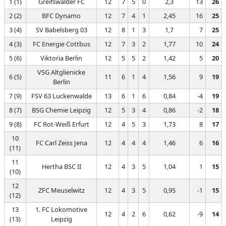
1 (1)
Greifswalder FC
12
7
5
0
2,3
13
26
2 (2)
BFC Dynamo
12
7
4
1
2,45
16
25
3 (4)
SV Babelsberg 03
12
8
1
3
1,7
7
25
4 (3)
FC Energie Cottbus
12
7
3
2
1,77
10
24
5 (6)
Viktoria Berlin
12
5
5
2
1,42
5
20
VSG Altglienicke
6 (5)
11
6
1
4
1,56
9
19
Berlin
7 (9)
FSV 63 Luckenwalde
13
6
1
6
0,84
-4
19
8 (7)
BSG Chemie Leipzig
12
5
3
4
0,86
-2
18
9 (8)
FC Rot-Weiß Erfurt
12
4
5
3
1,73
8
17
10
FC Carl Zeiss Jena
12
4
4
4
1,46
6
16
(11)
11
Hertha BSC II
12
4
3
5
1,04
1
15
(10)
12
ZFC Meuselwitz
12
4
3
5
0,95
-1
15
(12)
13
1. FC Lokomotive
12
4
2
6
0,62
-9
14
(13)
Leipzig