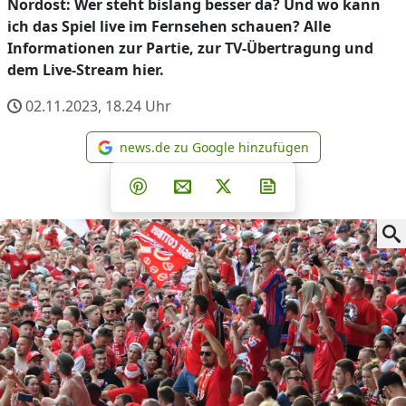
Nordost: Wer steht bislang besser da? Und wo kann
ich das Spiel live im Fernsehen schauen? Alle
Informationen zur Partie, zur TV-Übertragung und
dem Live-Stream hier.
02.11.2023, 18.24
Uhr
news.de zu Google hinzufügen
news.de zu Google hinzufüg
Teilen auf Facebook
Teilen auf Whatsapp
Teilen auf Telegram
Teilen auf Pinterest
Per E-Mail teilen
Post auf X
Newsletter abonni